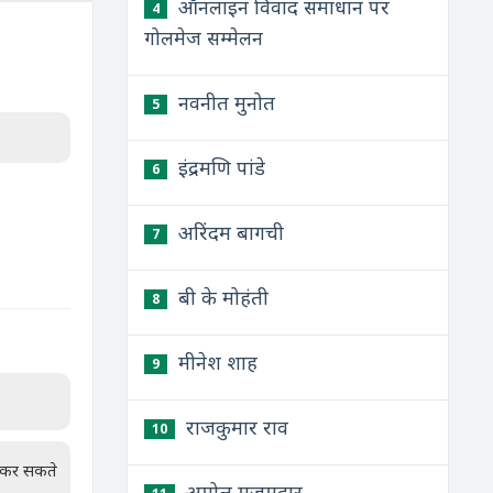
ऑनलाइन विवाद समाधान पर
4
गोलमेज सम्मेलन
नवनीत मुनोत
5
इंद्रमणि पांडे
6
अरिंदम बागची
7
बी के मोहंती
8
मीनेश शाह
9
राजकुमार राव
10
न कर सकते
अमोल मजूमदार