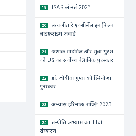
ISAR ऑनर्स 2023
19
सत्यजीत रे एक्सीलेंस इन फि़ल्म
20
लाइफ़टाइम अवार्ड
अशोक गाडगिल और सुब्रा सुरेश
21
को US का सर्वोच्च वैज्ञानिक पुरस्कार
डॉ. जोयीता गुप्‍ता को स्पिनोजा
22
पुरस्‍कार
अभ्यास हरिमाऊ शक्ति 2023
23
सम्प्रीति अभ्यास का 11वां
24
संस्करण