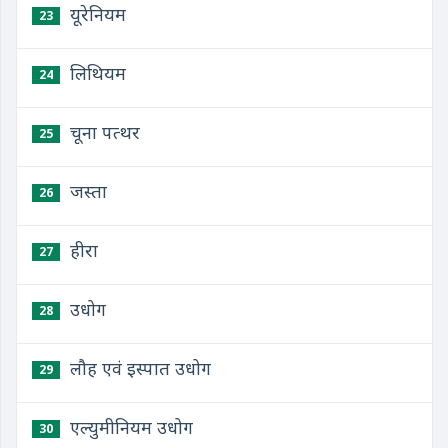
यूरेनियम
23
लिथियम
24
चूना पत्थर
25
जस्ता
26
हीरा
27
उधोग
28
लौह एवं इस्पात उधोग
29
एल्युमीनियम उधोग
30