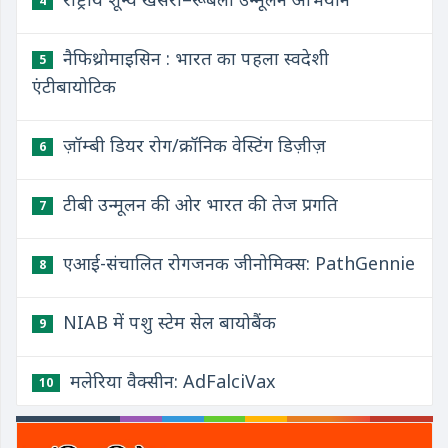
4
नैफिथ्रोमाइसिन : भारत का पहला स्वदेशी
5
एंटीबायोटिक
ज़ॉम्बी डियर रोग/क्रॉनिक वेस्टिंग डिज़ीज़
6
टीबी उन्मूलन की ओर भारत की तेज प्रगति
7
एआई-संचालित रोगजनक जीनोमिक्स: PathGennie
8
NIAB में पशु स्टेम सेल बायोबैंक
9
मलेरिया वैक्सीन: AdFalciVax
10