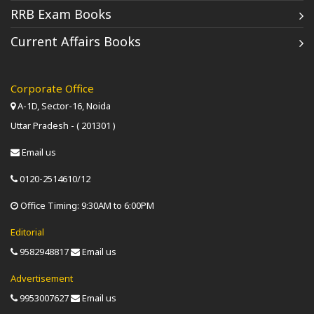
RRB Exam Books
Current Affairs Books
Corporate Office
A-1D, Sector-16, Noida
Uttar Pradesh - ( 201301 )
Email us
0120-2514610/12
Office Timing: 9:30AM to 6:00PM
Editorial
9582948817
Email us
Advertisement
9953007627
Email us