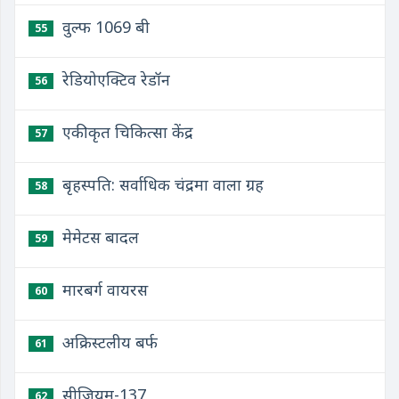
वुल्फ 1069 बी
55
रेडियोएक्टिव रेडॉन
56
एकीकृत चिकित्सा केंद्र
57
बृहस्पति: सर्वाधिक चंद्रमा वाला ग्रह
58
मेमेटस बादल
59
मारबर्ग वायरस
60
अक्रिस्टलीय बर्फ
61
सीजियम-137
62