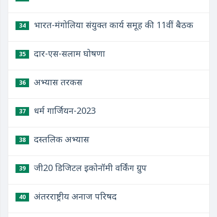
भारत-मंगोलिया संयुक्त कार्य समूह की 11वीं बैठक
34
दार-एस-सलाम घोषणा
35
अभ्यास तरकस
36
धर्म गार्जियन-2023
37
दस्तलिक अभ्यास
38
जी20 डिजिटल इकोनॉमी वर्किंग ग्रुप
39
अंतरराष्ट्रीय अनाज परिषद
40