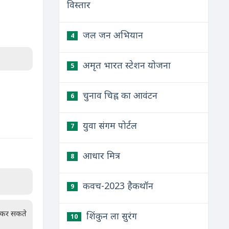
विस्तार
जल जन अभियान
4
अमृत भारत स्टेशन योजना
5
चुनाव चिह्न का आवंटन
6
युवा संगम पोर्टल
7
आधार मित्र
8
कवच-2023 हैकथॉन
9
न कर सकते
शिंकुन ला सुरंग
10