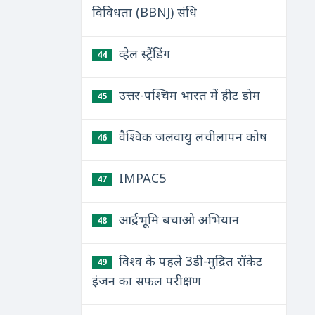
विविधता (BBNJ) संधि
व्हेल स्ट्रैंडिंग
44
उत्तर-पश्चिम भारत में हीट डोम
45
वैश्विक जलवायु लचीलापन कोष
46
IMPAC5
47
आर्द्रभूमि बचाओ अभियान
48
विश्व के पहले 3डी-मुद्रित रॉकेट
49
इंजन का सफल परीक्षण