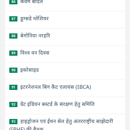
कैवम बादल
86
डूम्सडे ग्लेशियर
87
बेगोनिया नरहरि
88
विश्व वन दिवस
89
इकोसाइड
90
इंटरनेशनल बिग कैट एलायंस (IBCA)
91
ग्रेट इंडियन बस्टर्ड के संरक्षण हेतु समिति
92
हाइड्रोजन एवं ईंधन सेल हेतु अंतरराष्ट्रीय साझेदारी
93
(IPHE) की बैठक