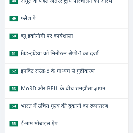
अमूल के पहले अंतरराष्ट्रीय परिचालन का आरंभ
48
फ्लैश पे
49
ब्लू इकोनॉमी पर कार्यशाला
50
ग्रिड-इंडिया को मिनीरत्न श्रेणी-I का दर्जा
51
इनविट राउंड-3 के माध्यम से मुद्रीकरण
52
MoRD और BFIL के बीच समझौता ज्ञापन
53
भारत में उचित मूल्य की दुकानों का रूपांतरण
54
ई-नाम मोबाइल ऐप
55