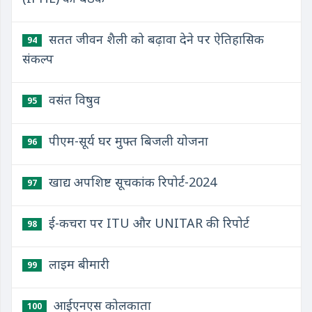
सतत जीवन शैली को बढ़ावा देने पर ऐतिहासिक
94
संकल्प
वसंत विषुव
95
पीएम-सूर्य घर मुफ्त बिजली योजना
96
खाद्य अपशिष्ट सूचकांक रिपोर्ट-2024
97
ई-कचरा पर ITU और UNITAR की रिपोर्ट
98
लाइम बीमारी
99
आईएनएस कोलकाता
100