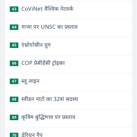
CoViNet वैश्विक नेटवर्क
63
गाजा पर UNSC का प्रस्ताव
64
एंथ्रोपोसीन युग
65
COP प्रेसीडेंसी ट्रोइका
66
ब्लू लाइन
67
स्वीडन नाटो का 32वां सदस्य
68
कृत्रिम बुद्धिमत्ता पर प्रस्ताव
69
डेरियन गैप
70