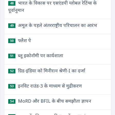
भारत के विकास पर एसएंडपी ग्लोबल रेटिंग्स के
48
पूर्वानुमान
अमूल के पहले अंतरराष्ट्रीय परिचालन का आरंभ
49
फ्लैश पे
50
ब्लू इकोनॉमी पर कार्यशाला
51
ग्रिड-इंडिया को मिनीरत्न श्रेणी-I का दर्जा
52
इनविट राउंड-3 के माध्यम से मुद्रीकरण
53
MoRD और BFIL के बीच समझौता ज्ञापन
54