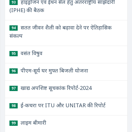
हाइड्रोजन एवं ईंधन सेल हेतु अंतरराष्ट्रीय साझेदारी
93
(IPHE) की बैठक
सतत जीवन शैली को बढ़ावा देने पर ऐतिहासिक
94
संकल्प
वसंत विषुव
95
पीएम-सूर्य घर मुफ्त बिजली योजना
96
खाद्य अपशिष्ट सूचकांक रिपोर्ट-2024
97
ई-कचरा पर ITU और UNITAR की रिपोर्ट
98
लाइम बीमारी
99