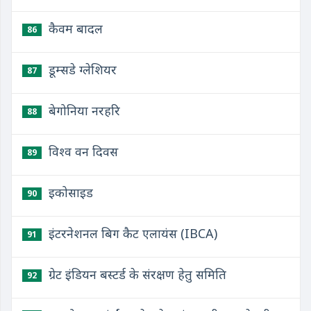
कैवम बादल
86
डूम्सडे ग्लेशियर
87
बेगोनिया नरहरि
88
विश्व वन दिवस
89
इकोसाइड
90
इंटरनेशनल बिग कैट एलायंस (IBCA)
91
ग्रेट इंडियन बस्टर्ड के संरक्षण हेतु समिति
92