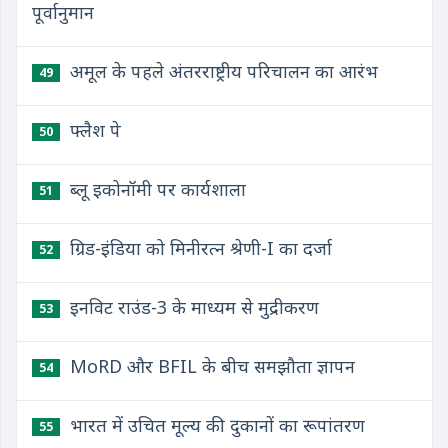
पूर्वानुमान
अमूल के पहले अंतरराष्ट्रीय परिचालन का आरंभ
49
फ्लैश पे
50
ब्लू इकोनॉमी पर कार्यशाला
51
ग्रिड-इंडिया को मिनीरत्न श्रेणी-I का दर्जा
52
इनविट राउंड-3 के माध्यम से मुद्रीकरण
53
MoRD और BFIL के बीच समझौता ज्ञापन
54
भारत में उचित मूल्य की दुकानों का रूपांतरण
55