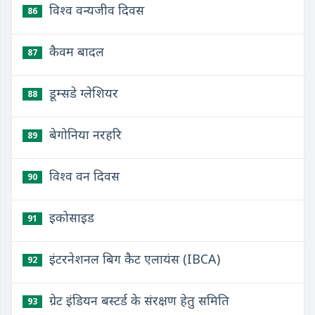
विश्व वन्यजीव दिवस
86
कैवम बादल
87
डूम्सडे ग्लेशियर
88
बेगोनिया नरहरि
89
विश्व वन दिवस
90
इकोसाइड
91
इंटरनेशनल बिग कैट एलायंस (IBCA)
92
ग्रेट इंडियन बस्टर्ड के संरक्षण हेतु समिति
93