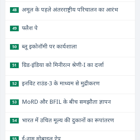
अमूल के पहले अंतरराष्ट्रीय परिचालन का आरंभ
48
फ्लैश पे
49
ब्लू इकोनॉमी पर कार्यशाला
50
ग्रिड-इंडिया को मिनीरत्न श्रेणी-I का दर्जा
51
इनविट राउंड-3 के माध्यम से मुद्रीकरण
52
MoRD और BFIL के बीच समझौता ज्ञापन
53
भारत में उचित मूल्य की दुकानों का रूपांतरण
54
ई-नाम मोबाइल ऐप
55