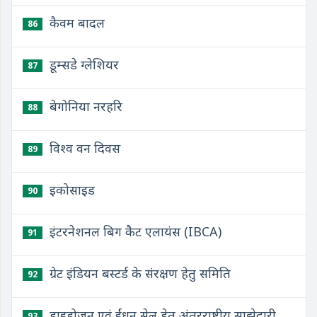
कैवम बादल
86
डूम्सडे ग्लेशियर
87
बेगोनिया नरहरि
88
विश्व वन दिवस
89
इकोसाइड
90
इंटरनेशनल बिग कैट एलायंस (IBCA)
91
ग्रेट इंडियन बस्टर्ड के संरक्षण हेतु समिति
92
हाइड्रोजन एवं ईंधन सेल हेतु अंतरराष्ट्रीय साझेदारी
93