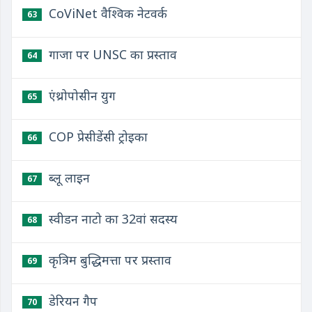
CoViNet वैश्विक नेटवर्क
63
गाजा पर UNSC का प्रस्ताव
64
एंथ्रोपोसीन युग
65
COP प्रेसीडेंसी ट्रोइका
66
ब्लू लाइन
67
स्वीडन नाटो का 32वां सदस्य
68
कृत्रिम बुद्धिमत्ता पर प्रस्ताव
69
डेरियन गैप
70