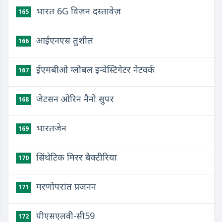
भारत 6G विज़न दस्तावेज़
165
आईएनएस तुशील
166
ईएमबीओ ग्लोबल इन्वेस्टिगेटर नेटवर्क
167
जेटसन ओरिन नैनो सुपर
168
भारतजेन
169
सिंथेटिक मिरर बैक्टीरिया
170
मरणोपरांत प्रजनन
171
पीएसएलवी-सी59
172