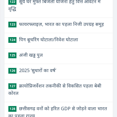
सूर्य घर मुफ्त बिजली योजना हेतु वित्त आवंटन में
122
वृद्धि
फायरफ्लाइज़, भारत का पहला निजी उपग्रह समूह
123
पिग बूचरिंग घोटाला/निवेश घोटाला
124
अंजी खड्ड पुल
125
2025 ‘सुधारों का वर्ष’
126
क्रायोप्रिजर्वेशन तकनीकी से विकसित पहला बेबी
127
कोरल
छत्तीसगढ़ वनों को हरित GDP से जोड़ने वाला भारत
128
का पहला राज्य