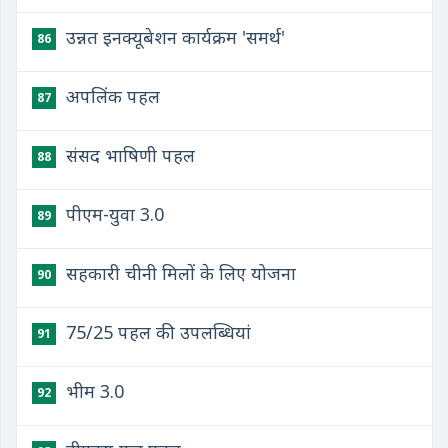
उन्नत इनक्यूबेशन कार्यक्रम 'समर्थ'
86
​अपलिंक पहल
87
​संसद भाषिणी पहल
88
​पीएम-युवा 3.0
89
​सहकारी चीनी मिलों के लिए योजना
90
​75/25 पहल की उपलब्धियां
91
​भीम 3.0
92