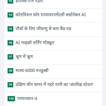
​डीएक्स-एज पहल
93
कोएलिशन फॉर एनवायरनमेंटली सस्टेनेबल AI
94
पौधों के लिए जीवाणु से बना बैंड-एड
95
AI माइक्रो लर्निंग मॉड्यूल
96
भ्रूण में भ्रूण
97
मत्स्य-6000 पनडुब्बी
98
दक्षिण चीन सागर में गहरे पानी का ‘अंतरिक्ष स्टेशन’
99
गगयनयान-4
100