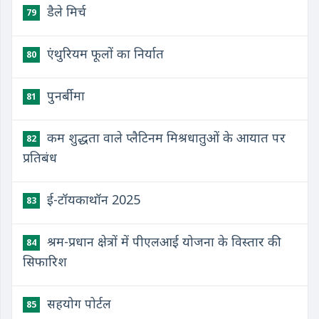
​डैले मिर्च
79
​एंथुरियम फूलों का निर्यात
80
​पुनर्बीमा
81
​कम शुद्धता वाले प्लैटिनम मिश्रधातुओं के आयात पर
82
प्रतिबंध
​ई-टॉयकाथॉन 2025
83
श्रम-प्रधान क्षेत्रों में पीएलआई योजना के विस्तार की
84
सिफारिश
​सहयोग पोर्टल
85