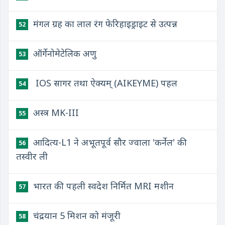
मंगल ग्रह का लाल रंग फेरिहाइड्राइट से उत्पन्न
52
ऑर्गेनोमेटेलिक अणु
53
​ IOS सागर तथा ऐक्यम् (AIKEYME) पहल
54
अस्त्र MK-III
55
आदित्य-L1 ने अभूतपूर्व सौर ज्वाला 'कर्नेल' की
56
तस्वीर ली
भारत की पहली स्वदेश निर्मित MRI मशीन
57
चंद्रयान 5 मिशन को मंजूरी
58