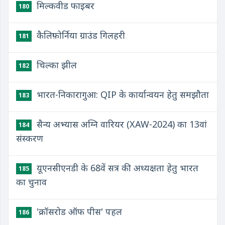
मिल्कवीड फाइबर
180
कैलिफ़ोर्निया ग्राउंड गिलहरी
181
चिल्का झील
182
भारत-निकारागुआ: QIP के कार्यान्वयन हेतु समझौता
183
सैन्य अभ्यास अग्नि वारियर (XAW-2024) का 13वां
184
संस्करण
यूएनसीएनडी के 68वें सत्र की अध्यक्षता हेतु भारत
185
का चुनाव
'क्रॉसरोड ऑफ पीस' पहल
186