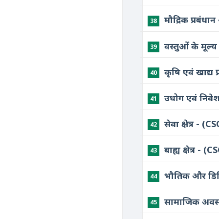
मौद्रिक प्रबंध
38
वस्तुओं के मूल
39
कृषि एवं खाद्य
40
​उधोग एवं निव
41
सेवा क्षेत्र -
42
बाह्य क्षेत्र -
43
भौतिक और डिज
44
सामाजिक अवसं
45