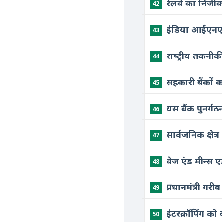
रेलवे का निजी
42
इंडिया आईएनएक
43
राष्‍ट्रीय तकन
44
सहकारी बैंकों
45
यस बैंक पुनर्
46
सार्वजनिक क्षेत
47
वेज एंड मीन्स 
48
प्रधानमंत्री ग
49
इंटरक्रॉपिंग क
50