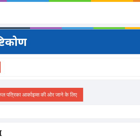
्टिकोण
I