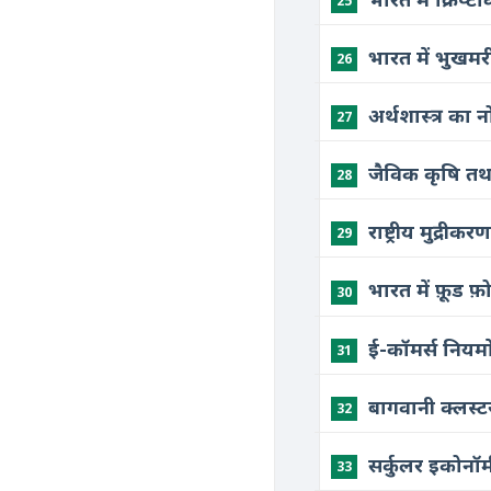
25
भारत में भुखम
26
अर्थशास्त्र का
27
जैविक कृषि तथ
28
राष्ट्रीय मुद्र
29
भारत में फ़ूड 
30
ई-कॉमर्स नियमो
31
बागवानी क्लस्ट
32
सर्कुलर इकोनॉ
33