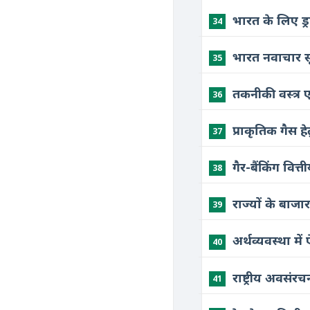
भारत के लिए ड्
34
भारत नवाचार 
35
तकनीकी वस्त्र ए
36
प्राकृतिक गैस
37
गैर-बैंकिंग वि
38
राज्यों के बा
39
अर्थव्यवस्था म
40
राष्ट्रीय अवस
41