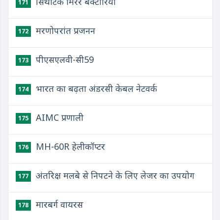
सिंथेटिक मिरर बैक्टीरिया
171
मरणोपरांत प्रजनन
172
पीएसएलवी-सी59
173
भारत का बढ़ता अंडरसी केबल नेटवर्क
174
AIMC प्रणाली
175
MH-60R हेलीकॉप्टर
176
अंतरिक्ष मलबे से निपटने के लिए लेजर का उपयोग
177
मारबर्ग वायरस
178