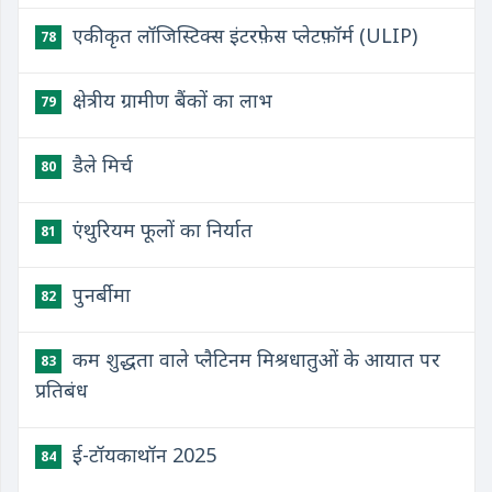
एकीकृत लॉजिस्टिक्स इंटरफ़ेस प्लेटफ़ॉर्म (ULIP)
78
​क्षेत्रीय ग्रामीण बैंकों का लाभ
79
​डैले मिर्च
80
​एंथुरियम फूलों का निर्यात
81
​पुनर्बीमा
82
​कम शुद्धता वाले प्लैटिनम मिश्रधातुओं के आयात पर
83
प्रतिबंध
​ई-टॉयकाथॉन 2025
84