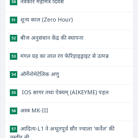
नवकार महामंत्र दिवस
50
शून्य काल (Zero Hour)
51
बीज अनुसंधान केंद्र की स्थापना
52
मंगल ग्रह का लाल रंग फेरिहाइड्राइट से उत्पन्न
53
ऑर्गेनोमेटेलिक अणु
54
​ IOS सागर तथा ऐक्यम् (AIKEYME) पहल
55
अस्त्र MK-III
56
आदित्य-L1 ने अभूतपूर्व सौर ज्वाला 'कर्नेल' की
57
तस्वीर ली