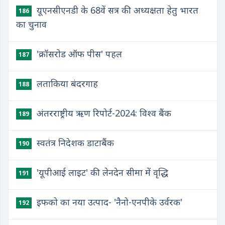
यूएनसीएनडी के 68वें सत्र की अध्यक्षता हेतु भारत
186
का चुनाव
'क्रॉसरोड ऑफ पीस' पहल
187
लताकिया बंदरगाह
188
अंतरराष्ट्रीय ऋण रिपोर्ट-2024: विश्व बैंक
189
स्वतंत्र निदेशक डाटाबैंक
190
'यूपीआई लाइट' की लेनदेन सीमा में वृद्धि
191
इफको का नया उत्पाद- 'नैनो-एनपीके उर्वरक'
192