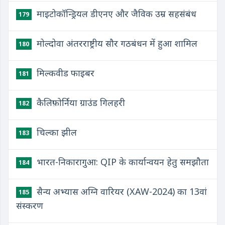
माइटोकॉन्ड्रियल डीएनए और जैविक उम्र सहसंबंध
179
मोल्दोवा अंतरराष्ट्रीय सौर गठबंधन में हुआ शामिल
180
मिल्कवीड फाइबर
181
कैलिफ़ोर्निया ग्राउंड गिलहरी
182
चिल्का झील
183
भारत-निकारागुआ: QIP के कार्यान्वयन हेतु समझौता
184
सैन्य अभ्यास अग्नि वारियर (XAW-2024) का 13वां
185
संस्करण