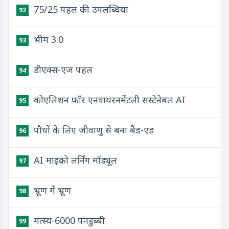
​75/25 पहल की उपलब्धियां
92
​भीम 3.0
93
​डीएक्स-एज पहल
94
कोएलिशन फॉर एनवायरनमेंटली सस्टेनेबल AI
95
पौधों के लिए जीवाणु से बना बैंड-एड
96
AI माइक्रो लर्निंग मॉड्यूल
97
भ्रूण में भ्रूण
98
मत्स्य-6000 पनडुब्बी
99