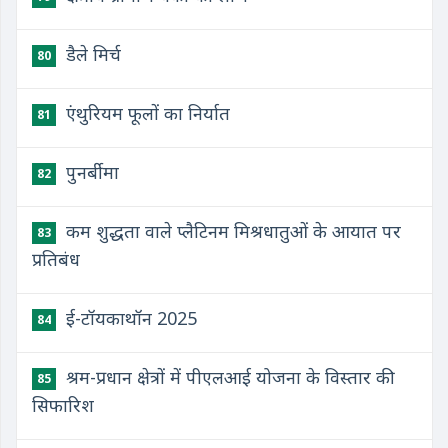
​डैले मिर्च
80
​एंथुरियम फूलों का निर्यात
81
​पुनर्बीमा
82
​कम शुद्धता वाले प्लैटिनम मिश्रधातुओं के आयात पर
83
प्रतिबंध
​ई-टॉयकाथॉन 2025
84
श्रम-प्रधान क्षेत्रों में पीएलआई योजना के विस्तार की
85
सिफारिश