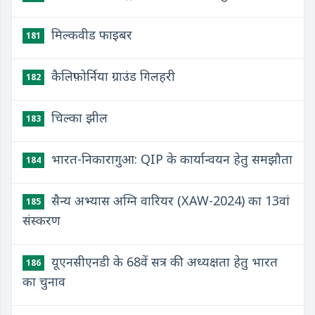
मिल्कवीड फाइबर
181
कैलिफ़ोर्निया ग्राउंड गिलहरी
182
चिल्का झील
183
भारत-निकारागुआ: QIP के कार्यान्वयन हेतु समझौता
184
सैन्य अभ्यास अग्नि वारियर (XAW-2024) का 13वां
185
संस्करण
यूएनसीएनडी के 68वें सत्र की अध्यक्षता हेतु भारत
186
का चुनाव