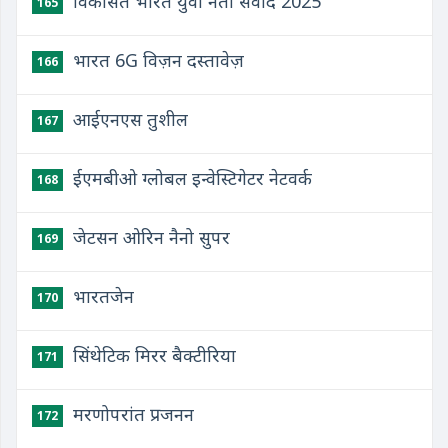
विकसित भारत युवा नेता संवाद 2025
165
भारत 6G विज़न दस्तावेज़
166
आईएनएस तुशील
167
ईएमबीओ ग्लोबल इन्वेस्टिगेटर नेटवर्क
168
जेटसन ओरिन नैनो सुपर
169
भारतजेन
170
सिंथेटिक मिरर बैक्टीरिया
171
मरणोपरांत प्रजनन
172