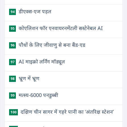
​डीएक्स-एज पहल
94
कोएलिशन फॉर एनवायरनमेंटली सस्टेनेबल AI
95
पौधों के लिए जीवाणु से बना बैंड-एड
96
AI माइक्रो लर्निंग मॉड्यूल
97
भ्रूण में भ्रूण
98
मत्स्य-6000 पनडुब्बी
99
दक्षिण चीन सागर में गहरे पानी का ‘अंतरिक्ष स्टेशन’
100