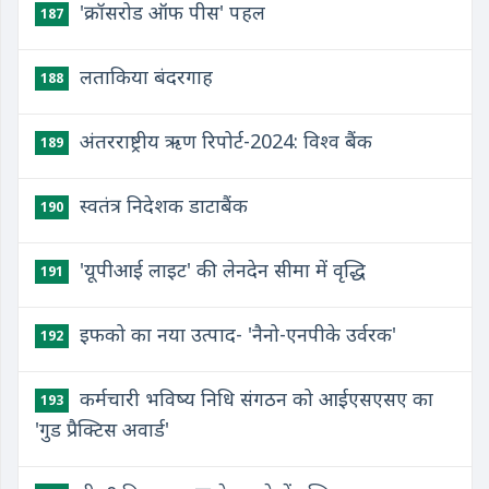
'क्रॉसरोड ऑफ पीस' पहल
187
लताकिया बंदरगाह
188
अंतरराष्ट्रीय ऋण रिपोर्ट-2024: विश्व बैंक
189
स्वतंत्र निदेशक डाटाबैंक
190
'यूपीआई लाइट' की लेनदेन सीमा में वृद्धि
191
इफको का नया उत्पाद- 'नैनो-एनपीके उर्वरक'
192
कर्मचारी भविष्य निधि संगठन को आईएसएसए का
193
'गुड प्रैक्टिस अवार्ड'