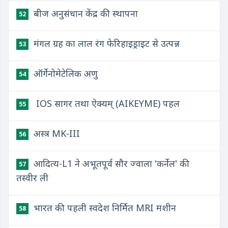
बीज अनुसंधान केंद्र की स्थापना
52
मंगल ग्रह का लाल रंग फेरिहाइड्राइट से उत्पन्न
53
ऑर्गेनोमेटेलिक अणु
54
​ IOS सागर तथा ऐक्यम् (AIKEYME) पहल
55
अस्त्र MK-III
56
आदित्य-L1 ने अभूतपूर्व सौर ज्वाला 'कर्नेल' की
57
तस्वीर ली
भारत की पहली स्वदेश निर्मित MRI मशीन
58