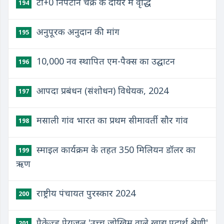
टी+0 निपटान चक्र के दायरे में वृद्धि
194
अनुपूरक अनुदान की मांग
195
10,000 नव स्थापित एम-पैक्स का उद्घाटन
196
आपदा प्रबंधन (संशोधन) विधेयक, 2024
197
मसाली गांव भारत का प्रथम सीमावर्ती सौर गांव
198
स्माइल कार्यक्रम के तहत 350 मिलियन डॉलर का
199
ऋण
राष्ट्रीय पंचायत पुरस्कार 2024
200
पैकेज्ड पेयजल 'उच्च जोखिम वाले खाद्य पदार्थ श्रेणी'
201