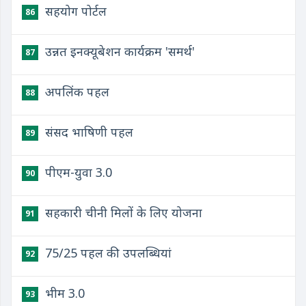
​सहयोग पोर्टल
86
उन्नत इनक्यूबेशन कार्यक्रम 'समर्थ'
87
​अपलिंक पहल
88
​संसद भाषिणी पहल
89
​पीएम-युवा 3.0
90
​सहकारी चीनी मिलों के लिए योजना
91
​75/25 पहल की उपलब्धियां
92
​भीम 3.0
93