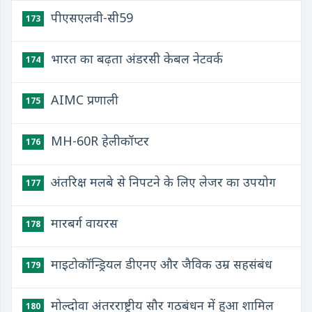
पीएसएलवी-सी59
173
भारत का बढ़ता अंडरसी केबल नेटवर्क
174
AIMC प्रणाली
175
MH-60R हेलीकॉप्टर
176
अंतरिक्ष मलबे से निपटने के लिए लेजर का उपयोग
177
मारबर्ग वायरस
178
माइटोकॉन्ड्रियल डीएनए और जैविक उम्र सहसंबंध
179
मोल्दोवा अंतरराष्ट्रीय सौर गठबंधन में हुआ शामिल
180