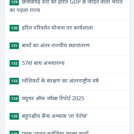
छत्तीसगढ़ वनों को हरित GDP से जोड़ने वाला भारत
129
का पहला राज्य
हरित परिवर्तन योजना पर कार्यशाला
130
बाघों का अंतर-राज्यीय स्थानांतरण
131
57वां बाघ अभयारण्य
132
ग्लेशियरों के संरक्षण का अंतरराष्ट्रीय वर्ष
133
फ्यूचर ऑफ जॉब्स रिपोर्ट 2025
134
बहुपक्षीय सैन्य अभ्यास 'ला पेरोस'
135
प्रथम 'भारत-मलेशिया सुरक्षा वार्ता'
136