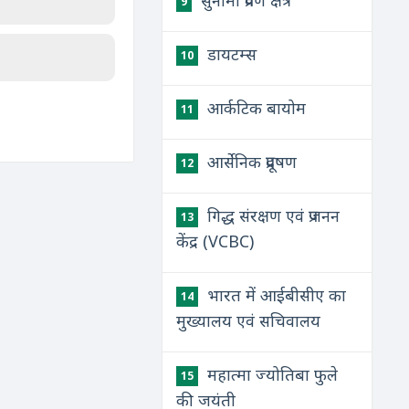
सुनामी प्रवण क्षेत्र
9
डायटम्स
10
आर्कटिक बायोम
11
आर्सेनिक प्रदूषण
12
गिद्ध संरक्षण एवं प्रजनन
13
केंद्र (VCBC)
भारत में आईबीसीए का
14
मुख्यालय एवं सचिवालय
महात्मा ज्योतिबा फुले
15
की जयंती