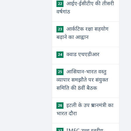
आईए-ईसीटीए की तीसरी
22
वर्षगांठ
आर्कटिक रक्षा सहयोग
23
बढ़ाने का आह्वान
क्वाड एचएडीआर
24
आसियान-भारत वस्तु
25
व्यापार समझौते पर संयुक्त
समिति की 8वीं बैठक
इटली के उप प्रधानमंत्री का
26
भारत दौरा
IMEC उच्च स्तरीय
27