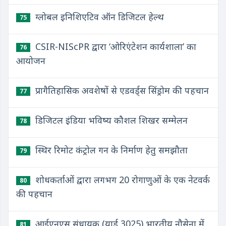
ग्लोबल इनिशिएटिव ऑन डिजिटल हेल्थ
75
CSIR-NIScPR द्वारा ‘ओरिएंटेशन कार्यशाला’ का
76
आयोजन
प्रागैतिहासिक अवशेषों से एडवर्ड्स सिंड्रोम की पहचान
77
डिजिटल इंडिया भविष्य कौशल शिखर सम्मेलन
78
स्थिर रिमोट कंट्रोल गन के निर्माण हेतु समझौता
79
शोधकर्ताओं द्वारा लगभग 20 रोगाणुओं के एक नेटवर्क
80
की पहचान
आईएनएस संधायक (यार्ड 3025) भारतीय नौसेना में
81