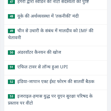
हंगरी द्वारा स्वीडन की नाटो सदस्यता की पुष्टि
47
यूके की अर्थव्यवस्था में ‘तकनीकी’ मंदी
48
चीन से उधारी के संबंध में मालदीव को IMF की
49
चेतावनी
अंडरवॉटर कैनयन की खोज
50
एफिल टावर से लॉन्च हुआ UPI
51
इंडिया-जापान एक्ट ईस्ट फोरम की सातवीं बैठक
52
इजराइल-हमास युद्ध पर यूएन सुरक्षा परिषद के
53
प्रस्ताव पर वीटो