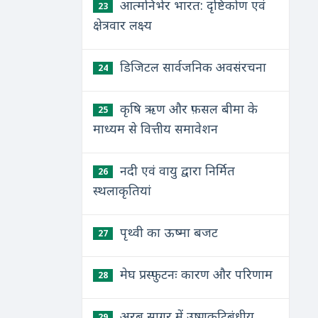
आत्मनिर्भर भारत: दृष्टिकोण एवं
23
क्षेत्रवार लक्ष्य
डिजिटल सार्वजनिक अवसंरचना
24
कृषि ऋण और फ़सल बीमा के
25
माध्यम से वित्तीय समावेशन
नदी एवं वायु द्वारा निर्मित
26
स्थलाकृतियां
पृथ्वी का ऊष्मा बजट
27
मेघ प्रस्फ़ुटनः कारण और परिणाम
28
अरब सागर में उष्णकटिबंधीय
29