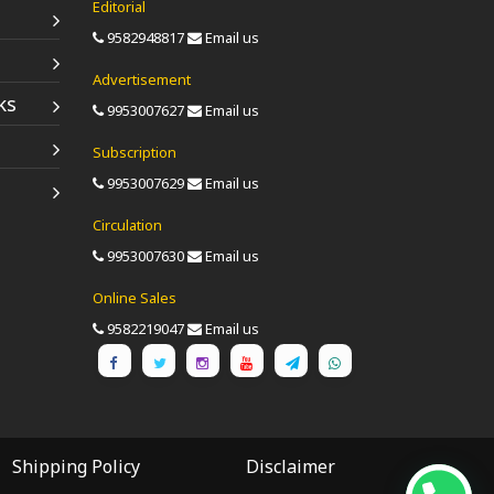
Editorial
9582948817
Email us
Advertisement
ks
9953007627
Email us
Subscription
9953007629
Email us
Circulation
9953007630
Email us
Online Sales
9582219047
Email us
Shipping Policy
Disclaimer