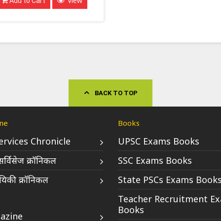
View
Add to Cart
BACK TO TOP
ne
Books
Services Chronicle
UPSC Exams Books
र्विसेज क्रॉनिकल
SSC Exams Books
िकी क्रॉनिकल
State PSCs Exams Book
Teacher Recruitment E
Books
azine