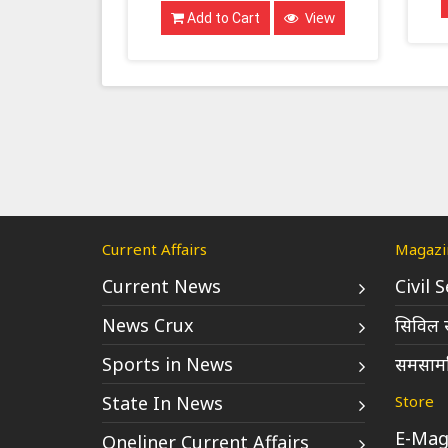
View
Add to Cart
Current Affairs
Magazi
Current News
Civil 
News Crux
सिविल स
Sports in News
समसामय
State In News
Store
E-Mag
Oneliner Current Affairs