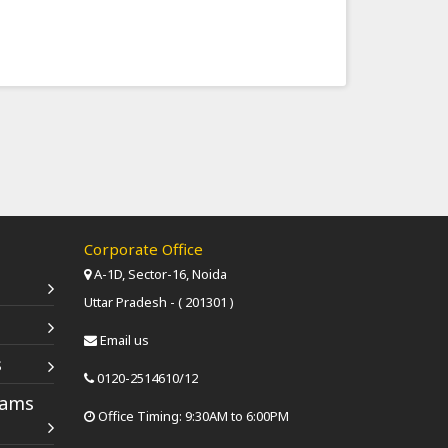
Corporate Office
A-1D, Sector-16, Noida
Uttar Pradesh - ( 201301 )
Email us
s
0120-2514610/12
xams
Office Timing: 9:30AM to 6:00PM