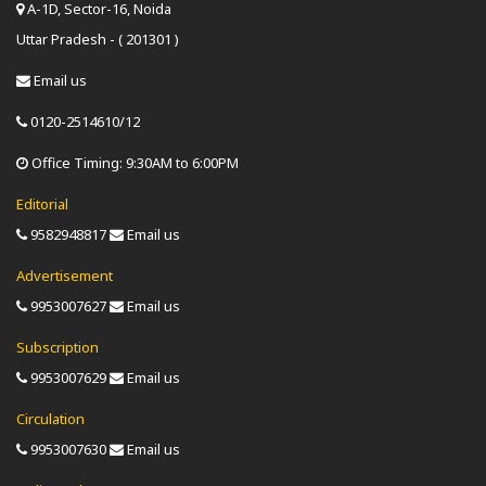
A-1D, Sector-16, Noida
Uttar Pradesh - ( 201301 )
Email us
0120-2514610/12
Office Timing: 9:30AM to 6:00PM
Editorial
9582948817
Email us
Advertisement
9953007627
Email us
Subscription
9953007629
Email us
Circulation
9953007630
Email us