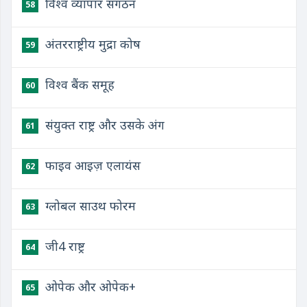
विश्व व्यापार संगठन
58
अंतरराष्ट्रीय मुद्रा कोष
59
विश्व बैंक समूह
60
संयुक्त राष्ट्र और उसके अंग
61
फाइव आइज़ एलायंस
62
ग्लोबल साउथ फोरम
63
जी4 राष्ट्र
64
ओपेक और ओपेक+
65