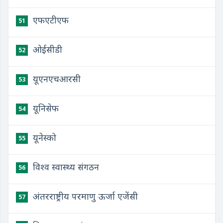
एफएटीएफ
51
ओईसीडी
52
यूएनएचआरसी
53
यूनिसेफ
54
यूनेस्को
55
विश्व स्वास्थ्य संगठन
56
अंतरराष्ट्रीय परमाणु ऊर्जा एजेंसी
57