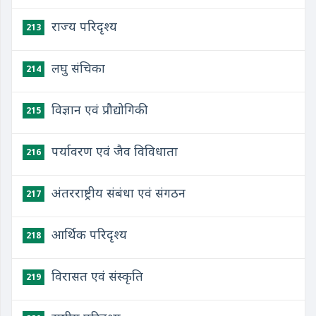
राज्य परिदृश्य
213
लघु संचिका
214
विज्ञान एवं प्रौद्योगिकी
215
पर्यावरण एवं जैव विविधाता
216
अंतरराष्ट्रीय संबंधा एवं संगठन
217
आर्थिक परिदृश्य
218
विरासत एवं संस्कृति
219