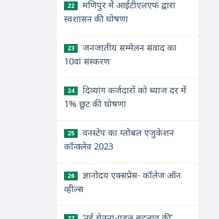
मणिपुर में आईटीएलएफ द्वारा
22
स्वशासन की घोषणा
जनजातीय सम्मेलन संवाद का
23
10वां संस्करण
दिव्यांग कर्जदारों को ब्याज दर में
24
1% छूट की घोषणा
वनस्टेप का ग्लोबल एजुकेशन
25
कॉन्क्लेव 2023
ज्ञानोदय एक्सप्रेस- कॉलेज ऑन
26
व्हील्स
‘नई चेतना-पहल बदलाव की’
27