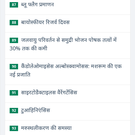
ब्लू फ्लैग प्रमाणन
87
बायोस्फीयर रिजर्व दिवस
88
जलवायु परिवर्तन से समुद्री भोजन पोषक तत्वों में
89
30% तक की कमी
कैंडोलेओमाइसेस अल्बोस्क्वामोसस: मशरूम की एक
90
नई प्रजाति
साइरटोडैक्टाइलस वैरेंगटेंसिस
91
टुआहिनिएंसिस
92
मरुस्थलीकरण की समस्या
93