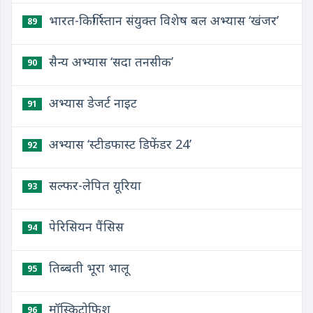
भारत-किर्गिस्तान संयुक्त विशेष बल अभ्यास ‘खंजर’
89
सैन्य अभ्यास ‘सदा तनसीक’
90
अभ्यास डेजर्ट नाइट
91
अभ्यास ‘स्टीडफास्ट डिफेंडर 24’
92
सल्फर-लेपित यूरिया
93
पेरिसियन पैंसिस
94
तिब्बती भूरा भालू
95
मॉस्किटोफिश
96