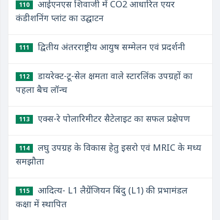
आईएनएस शिवाजी में CO2 आधारित एयर
110
कंडीशनिंग प्लांट का उद्घाटन
द्वितीय अंतरराष्ट्रीय आयुष सम्मेलन एवं प्रदर्शनी
111
डायरेक्ट-टू-सेल क्षमता वाले स्टारलिंक उपग्रहों का
112
पहला बैच लॉन्च
एक्स-रे पोलारिमीटर सैटेलाइट का सफल प्रक्षेपण
113
लघु उपग्रह के विकास हेतु इसरो एवं MRIC के मध्य
114
समझौता
आदित्य- L1 लैग्रेंजियन बिंदु (L1) की प्रभामंडल
115
कक्षा में स्थापित