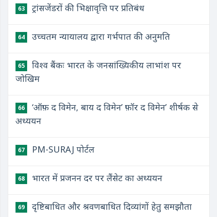
​ट्रांसजेंडरों की भिक्षावृत्ति पर प्रतिबंध
63
​उच्चतम न्यायालय द्वारा गर्भपात की अनुमति
64
विश्व बैंकः भारत के जनसांख्यिकीय लाभांश पर
65
जोखिम
‘ऑफ़ द विमेन, बाय द विमेन’ फ़ॉर द विमेन’ शीर्षक से
66
अध्ययन
PM-SURAJ पोर्टल
67
भारत में प्रजनन दर पर लैंसेट का अध्ययन
68
दृष्टिबाधित और श्रवणबाधित दिव्यांगों हेतु समझौता
69