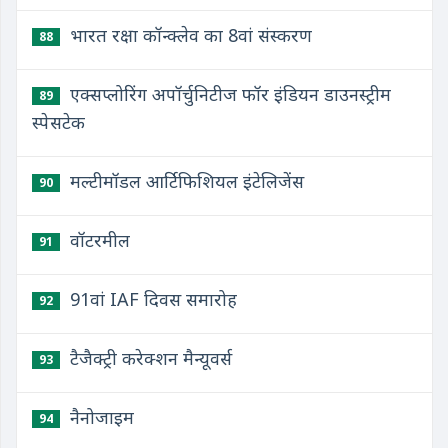
भारत रक्षा कॉन्क्लेव का 8वां संस्करण
88
एक्सप्लोरिंग अपॉर्चुनिटीज फॉर इंडियन डाउनस्ट्रीम
89
स्पेसटेक
मल्टीमॉडल आर्टिफिशियल इंटेलिजेंस
90
वॉटरमील
91
91वां IAF दिवस समारोह
92
टैजैक्ट्री करेक्शन मैन्यूवर्स
93
नैनोजाइम
94