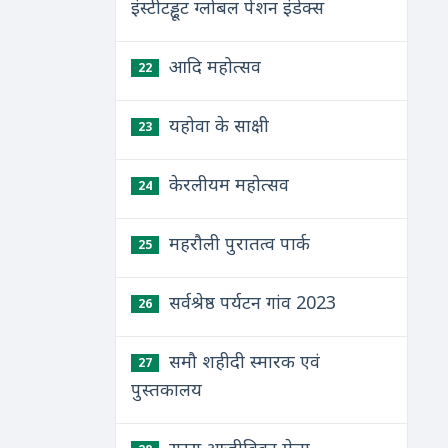
इंस्टीटड्ढूट ग्लोबल पेंशन इंडेक्स
आदि महोत्सव
22
यहोवा के साक्षी
23
केरलीयम महोत्सव
24
महरौली पुरातत्व पार्क
25
सर्वश्रेष्ठ पर्यटन गांव 2023
26
समौ शहीदी स्मारक एवं
27
पुस्तकालय