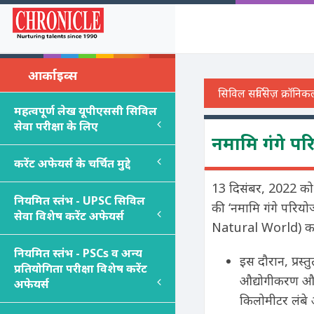
आर्काइव्स
महत्वपूर्ण लेख यूपीएससी सिविल
सेवा परीक्षा के लिए
नमामि गंगे परिय
करेंट अफेयर्स के चर्चित मुद्दे
13 दिसंबर, 2022 को मॉन
नियमित स्तंभ - UPSC सिविल
की ‘नमामि गंगे परि
सेवा विशेष करेंट अफेयर्स
Natural World) करने 
नियमित स्तंभ - PSC
s
व अन्य
इस दौरान, प्रस्
प्रतियोगिता परीक्षा विशेष करेंट
औद्योगीकरण और
अफेयर्स
किलोमीटर लंबे अ