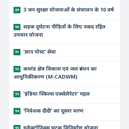
3 जन सुरक्षा योजनाओं के संचालन के 10 वर्ष
89
सड़क दुर्घटना पीड़ितों के लिए नकद रहित
90
उपचार योजना
‘ज्ञान पोस्ट’ सेवा
91
कमांड क्षेत्र विकास एवं जल प्रबंधन का
92
आधुनिकीकरण (M-CADWM)
'इंडिया स्किल्स एक्सेलेरेटर' पहल
93
‘निवेशक दीदी’ का दूसरा चरण
94
इलेक्ट्रॉनिक्स घटक विनिर्माण योजना
95