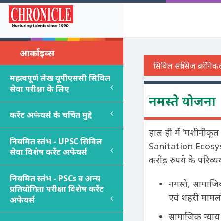
आर्काइव्स
महत्वपूर्ण लेख यूपीएससी सिविल
सेवा परीक्षा के लिए
नमस्ते योजना
करेंट अफेयर्स के चर्चित मुद्दे
हाल ही में 'मशीनीकृ
नियमित स्तंभ - UPSC सिविल
Sanitation Ecosys
सेवा विशेष करेंट अफेयर्स
करोड़ रुपये के परिव्य
नियमित स्तंभ - PSC
s
व अन्य
नमस्ते, सामाजिक
प्रतियोगिता परीक्षा विशेष करेंट
एवं शहरी मामलो
अफेयर्स
सामाजिक न्याय 