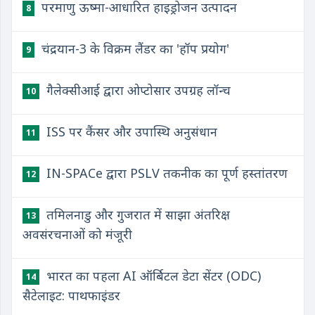
परमाणु ऊष्मा-आधारित हाइड्रोजन उत्पादन
8
चंद्रयान-3 के विक्रम लैंडर का 'हॉप प्रयोग'
9
गैलेक्सीआई द्वारा ओप्टोसार उपग्रह लॉन्च
10
ISS पर कैंसर और उपास्थि अनुसंधान
11
IN-SPACe द्वारा PSLV तकनीक का पूर्ण हस्तांतरण
12
तमिलनाडु और गुजरात में साझा अंतरिक्ष
13
अवसंरचनाओं को मंजूरी
भारत का पहला AI ऑर्बिटल डेटा सेंटर (ODC)
14
सैटेलाइट: पाथफाइंडर