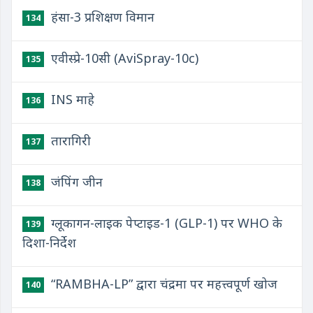
हंसा-3 प्रशिक्षण विमान
134
एवीस्प्रे-10सी (AviSpray-10c)
135
INS माहे
136
तारागिरी
137
जंपिंग जीन
138
ग्लूकागन-लाइक पेप्टाइड-1 (GLP-1) पर WHO के
139
दिशा-निर्देश
“RAMBHA-LP” द्वारा चंद्रमा पर महत्त्वपूर्ण खोज
140