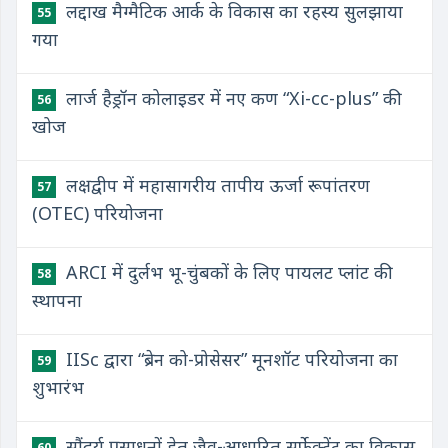
लद्दाख मैग्मैटिक आर्क के विकास का रहस्य सुलझाया
55
गया
लार्ज हैड्रॉन कोलाइडर में नए कण “Xi-cc-plus” की
56
खोज
लक्षद्वीप में महासागरीय तापीय ऊर्जा रूपांतरण
57
(OTEC) परियोजना
ARCI में दुर्लभ भू-चुंबकों के लिए पायलट प्लांट की
58
स्थापना
IISc द्वारा “ब्रेन को-प्रोसेसर” मूनशॉट परियोजना का
59
शुभारंभ
सौंदर्य प्रसाधनों हेतु जैव-आधारित सर्फेक्टेंट का विकास
60