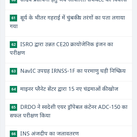
सूर्य के भीतर गहराई में चुंबकीय तरंगों का पता लगाया
61
गया
ISRO द्वारा उन्नत CE20 क्रायोजेनिक इंजन का
62
परीक्षण
NavIC उपग्रह IRNSS-1F का परमाणु घड़ी निष्क्रिय
63
माइनर प्लैनेट सेंटर द्वारा 15 नए चंद्रमाओं की खोज
64
DRDO ने स्वदेशी एयर ड्रॉपेबल कंटेनर ADC-150 का
65
सफल परीक्षण किया
INS अंजदीप का जलावतरण
66