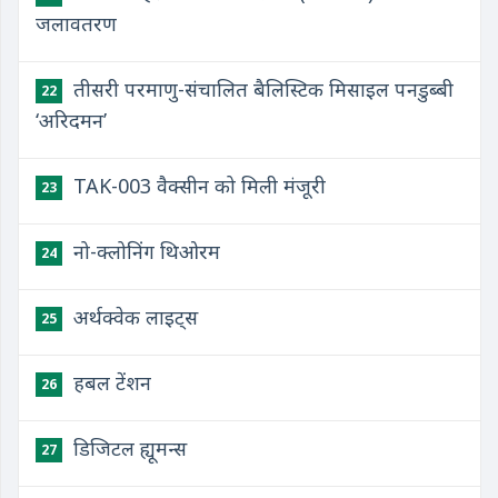
जलावतरण
तीसरी परमाणु-संचालित बैलिस्टिक मिसाइल पनडुब्बी
22
‘अरिदमन’
TAK-003 वैक्सीन को मिली मंजूरी
23
नो-क्लोनिंग थिओरम
24
अर्थक्वेक लाइट्स
25
हबल टेंशन
26
डिजिटल ह्यूमन्स
27