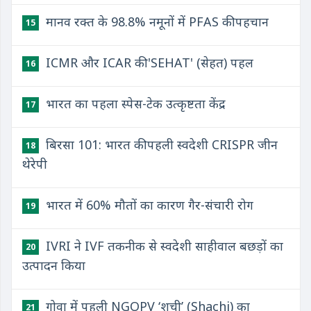
मानव रक्त के 98.8% नमूनों में PFAS की पहचान
15
ICMR और ICAR की 'SEHAT' (सेहत) पहल
16
भारत का पहला स्पेस-टेक उत्कृष्टता केंद्र
17
बिरसा 101: भारत की पहली स्वदेशी CRISPR जीन
18
थेरेपी
भारत में 60% मौतों का कारण गैर-संचारी रोग
19
IVRI ने IVF तकनीक से स्वदेशी साहीवाल बछड़ों का
20
उत्पादन किया
गोवा में पहली NGOPV ‘शची’ (Shachi) का
21