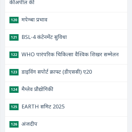
की अपील की
मपेम्बा प्रभाव
120
BSL-4 कंटेनमेंट सुविधा
121
WHO पारंपरिक चिकित्सा वैश्विक शिखर सम्मेलन
122
डाइविंग सपोर्ट क्राफ्ट (डीएससी) ए20
123
मैग्लेव प्रौद्योगिकी
124
EARTH समिट 2025
125
अंजदीप
126