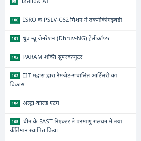
‘डिसोबिंड’ AI
99
ISRO के PSLV-C62 मिशन में तकनीकी गड़बड़ी
100
ध्रुव न्यू जेनरेशन (Dhruv-NG) हेलीकॉप्टर
101
PARAM शक्ति सुपरकंप्यूटर
102
IIT मद्रास द्वारा रैमजेट-संचालित आर्टिलरी का
103
विकास
अल्ट्रा-कोल्ड एटम
104
चीन के EAST रिएक्टर ने परमाणु संलयन में नया
105
कीर्तिमान स्थापित किया