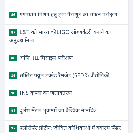
गगनयान मिशन हेतु ड्रोग पैराशूट का सफल परीक्षण
86
L&T को भारत की LIGO ऑब्ज़र्वेटरी बनाने का
87
अनुबंध मिला
अग्नि–III मिसाइल परीक्षण
88
सॉलिड फ्यूल डक्टेड रैमजेट (SFDR) प्रौद्योगिकी
89
INS कृष्णा का जलावतरण
90
दुर्लभ मेंटल भूकम्पों का वैश्विक मानचित्र
91
फ्लोरोसेंट प्रोटीन: जीवित कोशिकाओं में क्वांटम सेंसर
92