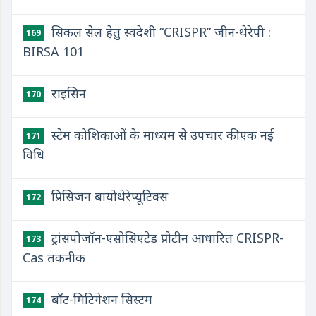
सिकल सेल हेतु स्वदेशी “CRISPR” जीन-थेरेपी :
169
BIRSA 101
राइसिन
170
स्टेम कोशिकाओं के माध्यम से उपचार की एक नई
171
विधि
प्रिसिजन बायोथेरेप्यूटिक्स
172
ट्रांसपोज़ॉन-एसोसिएटेड प्रोटीन आधारित CRISPR-
173
Cas तकनीक
बॉट-मिटिगेशन सिस्टम
174