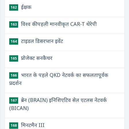
ईक्षक
162
विश्व की पहली मानवीकृत CAR-T थेरेपी
163
टाइडल डिसरप्शन इवेंट
164
प्रोजेक्ट सनकैचर
165
भारत के पहले QKD नेटवर्क का सफलतापूर्वक
166
प्रदर्शन
ब्रेन (BRAIN) इनिशिएटिव सेल एटलस नेटवर्क
167
(BICAN)
मिनटमैन III
168