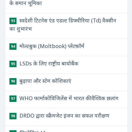
के समान भूमिका
स्वदेशी टिटनेस एंड एडल्ट डिफ्थीरिया (Td) वैक्सीन
93
का शुभारंभ
मोल्टबुक (Moltbook) प्लेटफ़ॉर्म
94
LSDs के लिए राष्ट्रीय बायोबैंक
95
बुढ़ापा और स्टेम कोशिकाएं
96
WHO फार्माकोविजिलेंस में भारत की वैश्विक छलांग
97
DRDO द्वारा स्क्रैमजेट इंजन का सफल परीक्षण
98