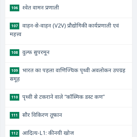
श्वेत वामन प्रणाली
106
वाहन-से-वाहन (V2V) प्रौद्योगिकी: कार्यप्रणाली एवं
107
महत्त्व
वुल्फ सुपरमून
108
भारत का पहला वाणिज्यिक पृथ्वी अवलोकन उपग्रह
109
समूह
पृथ्वी से टकराने वाले “कॉस्मिक डस्ट कण”
110
सौर विकिरण तूफ़ान
111
आदित्य-L1: की नयी खोज
112