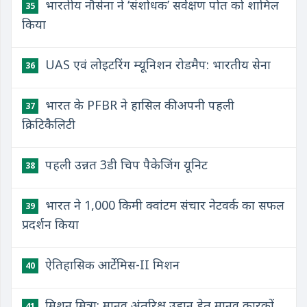
भारतीय नौसेना ने ‘संशोधक’ सर्वेक्षण पोत को शामिल
35
किया
UAS एवं लोइटरिंग म्यूनिशन रोडमैप: भारतीय सेना
36
भारत के PFBR ने हासिल की अपनी पहली
37
क्रिटिकैलिटी
पहली उन्नत 3डी चिप पैकेजिंग यूनिट
38
भारत ने 1,000 किमी क्वांटम संचार नेटवर्क का सफल
39
प्रदर्शन किया
ऐतिहासिक आर्टेमिस-II मिशन
40
मिशन मित्रा: मानव अंतरिक्ष उड़ान हेतु मानव कारकों
41