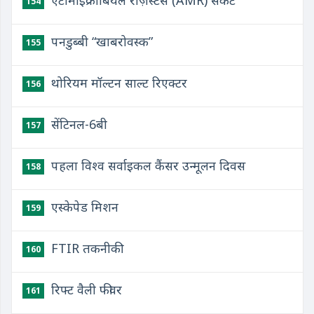
एंटीमाइक्रोबियल रेज़िस्टेंस (AMR) संकट
154
पनडुब्बी “खाबरोवस्क”
155
थोरियम मॉल्टन साल्ट रिएक्टर
156
सेंटिनल-6बी
157
पहला विश्व सर्वाइकल कैंसर उन्मूलन दिवस
158
एस्केपेड मिशन
159
FTIR तकनीकी
160
रिफ्ट वैली फीवर
161