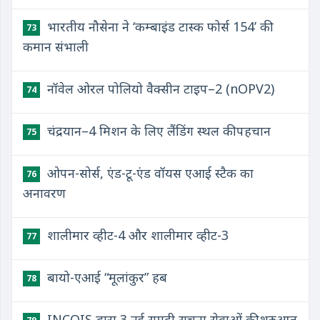
भारतीय नौसेना ने ‘कम्बाइंड टास्क फोर्स 154’ की
73
कमान संभाली
नॉवेल ओरल पोलियो वैक्सीन टाइप–2 (nOPV2)
74
चंद्रयान–4 मिशन के लिए लैंडिंग स्थल की पहचान
75
ओपन-सोर्स, एंड-टू-एंड वॉयस एआई स्टैक का
76
अनावरण
शालीमार व्हीट-4 और शालीमार व्हीट-3
77
बायो-एआई “मूलांकुर” हब
78
INCOIS द्वारा 3 नई समुद्री सूचना सेवाओं की शुरुआत