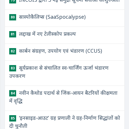
79
सास्पोकैलिप्स (SaaSpocalypse)
80
लद्दाख में नए टेलीस्कोप प्रकल्प
81
कार्बन संग्रहण, उपयोग एवं भंडारण (CCUS)
82
सूर्यप्रकाश से संचालित स्व-चार्जिंग ऊर्जा भंडारण
83
उपकरण
नवीन कैथोड पदार्थ से जिंक-आयन बैटरियों की क्षमता
84
में वृद्धि
‘इनसाइड-आउट’ ग्रह प्रणाली ने ग्रह-निर्माण सिद्धांतों को
85
दी चुनौती