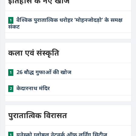
इतिहास के नए खोज
वैश्विक पुरातात्विक धरोहर ‘मोहनजोदड़ो’ के समक्ष
1
संकट
कला एवं संस्कृति
26 बौद्ध गुफाओं की खोज
1
केदारनाथ मंदिर
2
पुरातात्विक विरासत
यूनेस्को ग्लोबल नेटवर्क ऑफ लर्निंग सिटीज
1