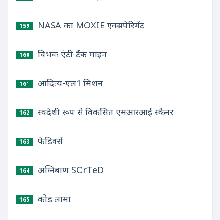
NASA का MOXIE एक्सपेरिमेंट
159
विभवः एंटी-टैंक माइन
160
आदित्य-एल1 मिशन
161
स्वदेशी रूप से विकसित एमआरआई स्कैनर
162
फेडिवर्स
163
अग्निबाण SOrTeD
164
कोड लामा
165