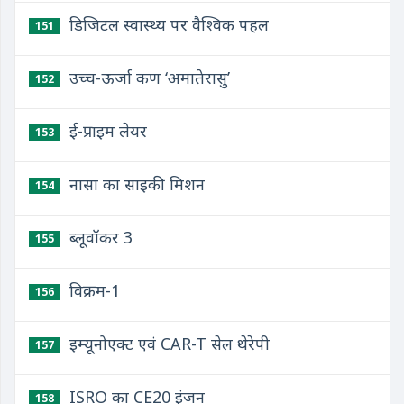
डिजिटल स्वास्थ्य पर वैश्विक पहल
151
उच्च-ऊर्जा कण ‘अमातेरासु’
152
ई-प्राइम लेयर
153
नासा का साइकी मिशन
154
ब्लूवॉकर 3
155
विक्रम-1
156
इम्यूनोएक्ट एवं CAR-T सेल थेरेपी
157
ISRO का CE20 इंजन
158