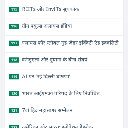
REITs और InvITs सूचकांक
115
ग्रीन फ्यूल्स अलायंस इंडिया
116
एलायंस फॉर ग्लोबल गुड-जेंडर इक्विटी एंड इक्वलिटी
117
वेनेजुएला और गुयाना के बीच संघर्ष
118
AI पर ‘नई दिल्ली घोषणा’
119
भारत आईएमओ परिषद के लिए निर्वाचित
120
7वां हिंद महासागर सम्मेलन
121
अमेरिका और भारत: इनोवेशन हैंडशेक
122