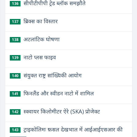
सीपीटीपीपी ट्रेड ब्लॉक समझौते
136
ब्रिक्स का विस्तार
137
अटलांटिक घोषणा
138
नाटो प्लस फाइव
139
संयुक्त राष्ट्र सांख्यिकी आयोग
140
फिनलैंड और स्वीडन नाटो में शामिल
141
स्क्वायर किलोमीटर ऐरे (SKA) प्रोजेक्ट
142
ट्राइकोलिमः फ़सल देखभाल में आईआईएसआर की
143