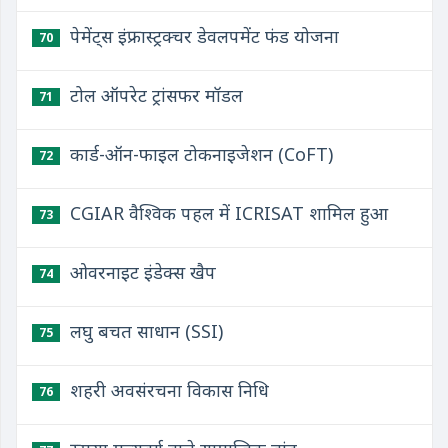
पेमेंट्स इंफ्रास्ट्रक्चर डेवलपमेंट फंड योजना
70
टोल ऑपरेट ट्रांसफर मॉडल
71
कार्ड-ऑन-फाइल टोकनाइजेशन (CoFT)
72
CGIAR वैश्विक पहल में ICRISAT शामिल हुआ
73
ओवरनाइट इंडेक्स खैप
74
लघु बचत साधान (SSI)
75
शहरी अवसंरचना विकास निधि
76