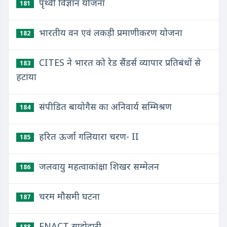
पृथ्वी विज्ञान योजना
181
भारतीय वन एवं लकड़ी प्रमाणीकरण योजना
182
CITES ने भारत को रेड सैंडर्स व्यापार प्रतिबंधों से
183
हटाया
संपीडित बायोगैस का अनिवार्य सम्मिश्रण
184
हरित ऊर्जा गलियारा चरण- II
185
जलवायु महत्वाकांक्षा शिखर सम्मेलन
186
चरम मौसमी घटना
187
ENACT साझेदारी
188