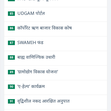
UDGAM पोर्टल
85
कॉर्पोरेट ऋण बाजार विकास कोष
86
SWAMIH फंड
87
बाह्य वाणिज्यिक उधारी
88
‘ग्रामोद्योग विकास योजना’
89
‘ए-हेल्प’ कार्यक्रम
90
वृद्विशील नकद आरक्षित अनुपात
91