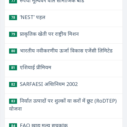
रुपया मूल्यवर्ग वाले सामाजिक बांड
77
‘NEST’ पहल
78
प्राकृतिक खेती पर राष्ट्रीय मिशन
79
भारतीय नवीकरणीय ऊर्जा विकास एजेंसी लिमिटेड
80
एशियाई प्रीमियम
81
SARFAESI अधिानियम 2002
82
निर्यात उत्पादों पर शुल्कों या करों में छूट (RoDTEP)
83
योजना
FAO खाद्य मूल्य सूचकांक
84