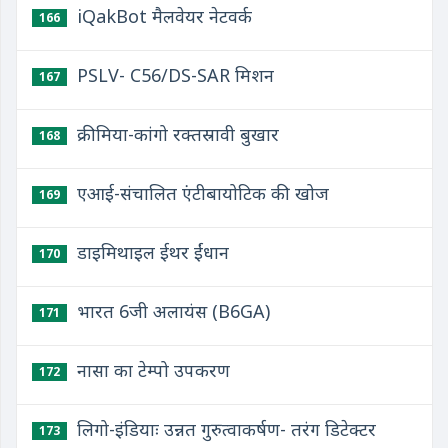
iQakBot मैलवेयर नेटवर्क
166
PSLV- C56/DS-SAR मिशन
167
क्रीमिया-कांगो रक्तस्रावी बुखार
168
एआई-संचालित एंटीबायोटिक की खोज
169
डाइमिथाइल ईथर ईंधान
170
भारत 6जी अलायंस (B6GA)
171
नासा का टेम्पो उपकरण
172
लिगो-इंडियाः उन्नत गुरुत्वाकर्षण- तरंग डिटेक्टर
173