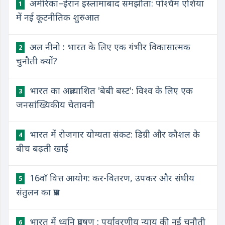
अमेरिका–ईरान इस्लामाबाद समझौता: पश्चिम एशिया
1
में नई कूटनीतिक शुरुआत
अल नीनो : भारत के लिए एक गंभीर विकासात्मक
2
चुनौती क्यों?
भारत का अप्रत्याशित 'बेबी बस्ट': विश्व के लिए एक
3
जनसांख्यिकीय चेतावनी
भारत में रोजगार योग्यता संकट: डिग्री और कौशल के
4
बीच बढ़ती खाई
16वाँ वित्त आयोग: कर-वितरण, उपकर और संघीय
5
संतुलन का प्रश्न
भारत में ध्वनि प्रदूषण : पर्यावरणीय न्याय की नई चुनौती
6