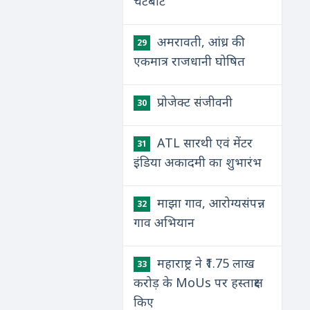
चैटबॉट
अमरावती, आंध्र की
29
एकमात्र राजधानी घोषित
प्रोजेक्ट संजीवनी
30
ATL सारथी एवं मेंटर
31
इंडिया अकादमी का शुभारंभ
​माझा गाव, आरोग्यसंपन्न
32
गाव अभियान
महाराष्ट्र ने ₹1.75 लाख
33
करोड़ के MoUs पर हस्ताक्षर
किए