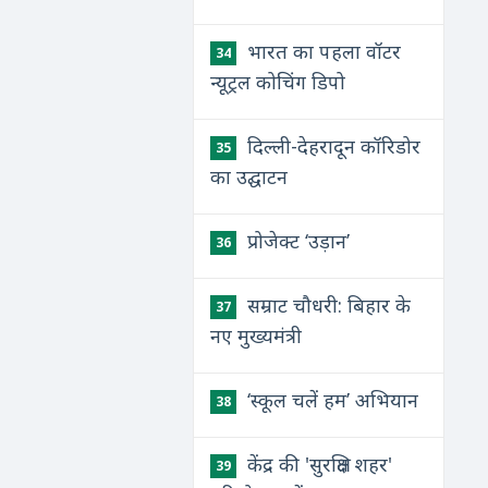
भारत का पहला वॉटर
34
न्‍यूट्रल कोचिंग डिपो
दिल्ली-देहरादून कॉरिडोर
35
का उद्घाटन
प्रोजेक्ट ‘उड़ान’
36
सम्राट चौधरी: बिहार के
37
नए मुख्यमंत्री
‘स्कूल चलें हम’ अभियान
38
केंद्र की 'सुरक्षित शहर'
39