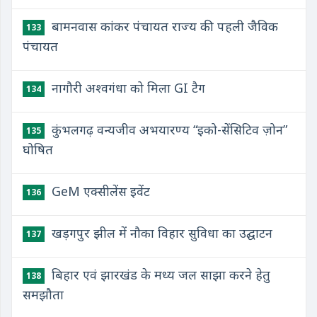
बामनवास कांकर पंचायत राज्य की पहली जैविक
133
पंचायत
नागौरी अश्वगंधा को मिला GI टैग
134
कुंभलगढ़ वन्यजीव अभयारण्य “इको-सेंसिटिव ज़ोन”
135
घोषित
GeM एक्सीलेंस इवेंट
136
खड़गपुर झील में नौका विहार सुविधा का उद्घाटन
137
बिहार एवं झारखंड के मध्य जल साझा करने हेतु
138
समझौता