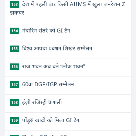
देश में पहली बार किसी AIIMS में खुला जनरेशन Z
153
डाकघर
मंदारिन संतरे को GI टैग
154
विश्व आपदा प्रबंधन शिखर सम्मेलन
155
राज भवन अब बने “लोक भवन”
156
60वां DGP/IGP सम्मेलन
157
ईज़ी रजिस्ट्री प्रणाली
158
पोंडुरु खादी को मिला GI टैग
159