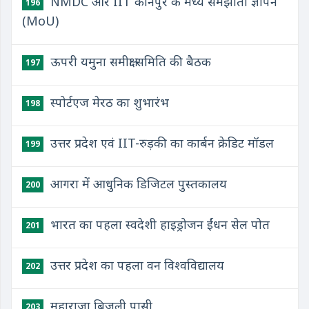
NMDC और IIT कानपुर के मध्य समझौता ज्ञापन
196
(MoU)
ऊपरी यमुना समीक्षा समिति की बैठक
197
स्पोर्टएज मेरठ का शुभारंभ
198
उत्तर प्रदेश एवं IIT-रुड़की का कार्बन क्रेडिट मॉडल
199
आगरा में आधुनिक डिजिटल पुस्तकालय
200
भारत का पहला स्वदेशी हाइड्रोजन ईंधन सेल पोत
201
उत्तर प्रदेश का पहला वन विश्वविद्यालय
202
महाराजा बिजली पासी
203