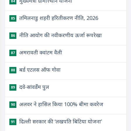
मुख्यमंत्री ग्रामोत्त्थान योजना
84
तमिलनाडु शहरी हरितीकरण नीति, 2026
85
नीति आयोग की नवीकरणीय ऊर्जा रूपरेखा
86
अमरावती क्वांटम वैली
87
बर्ड एटलस ऑफ गोवा
88
दवे-सांवर्डेम पुल
89
अलवर ने हासिल किया 100% बीमा कवरेज
90
दिल्ली सरकार की ‘लखपति बिटिया योजना’
91