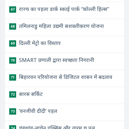
राज्य का पहला डार्क स्काई पार्क “कोल्ली हिल्स”
67
तमिलनाडु महिला उद्यमी सशक्तीकरण योजना
68
दिल्ली मेट्रो का विस्तार
69
SMART प्रणाली द्वारा स्वच्छता निगरानी
70
बिहारवन परियोजना से डिजिटल शासन में बदलाव
71
सारस सर्किट
72
‘वनजीवी दीदी’ पहल
73
चुंगथांग-लाचेन एक्सिस और तारम चू पुल
74