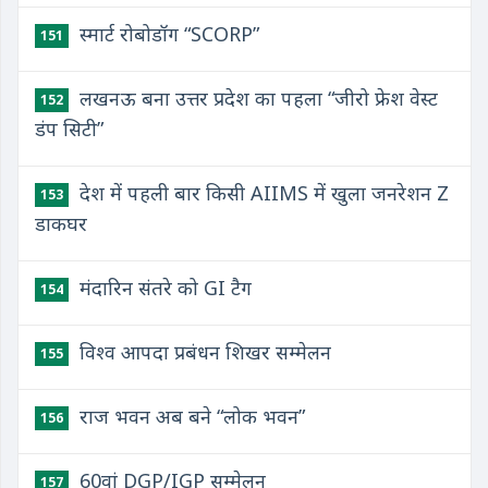
स्मार्ट रोबोडॉग “SCORP”
151
लखनऊ बना उत्तर प्रदेश का पहला “जीरो फ्रेश वेस्ट
152
डंप सिटी”
देश में पहली बार किसी AIIMS में खुला जनरेशन Z
153
डाकघर
मंदारिन संतरे को GI टैग
154
विश्व आपदा प्रबंधन शिखर सम्मेलन
155
राज भवन अब बने “लोक भवन”
156
60वां DGP/IGP सम्मेलन
157