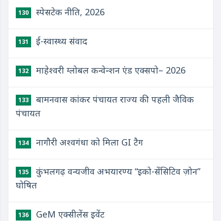
स्पेसटेक नीति, 2026
130
ई-स्वास्थ्य संवाद
131
माहेश्वरी ग्लोबल कन्वेन्शन एंड एक्सपो– 2026
132
बामनवास कांकर पंचायत राज्य की पहली जैविक
133
पंचायत
नागौरी अश्वगंधा को मिला GI टैग
134
कुंभलगढ़ वन्यजीव अभयारण्य “इको-सेंसिटिव ज़ोन”
135
घोषित
GeM एक्सीलेंस इवेंट
136