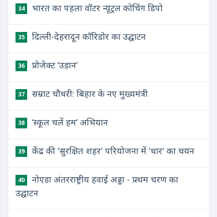
भारत का पहला वॉटर न्‍यूट्रल कोचिंग डिपो
34
दिल्ली-देहरादून कॉरिडोर का उद्घाटन
35
प्रोजेक्ट ‘उड़ान’
36
सम्राट चौधरी: बिहार के नए मुख्यमंत्री
37
‘स्कूल चलें हम’ अभियान
38
केंद्र की 'सुरक्षित शहर' परियोजना में 'धार' का चयन
39
नोएडा अंतरराष्ट्रीय हवाई अड्डा - प्रथम चरण का
40
उद्घाटन