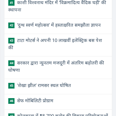
काशी विश्वनाथ मंदिर में ‘विक्रमादित्य वैदिक घड़ी’ की
41
स्थापना
‘दुग्ध स्वर्ण महोत्सव’ में हस्ताक्षरित समझौता ज्ञापन
42
टाटा मोटर्स ने अपनी 10 लाखवीं इलेक्ट्रिक बस पेश
43
की
सरकार द्वारा न्यूनतम मजदूरी में अंतरिम बढ़ोतरी की
44
घोषणा
‘शेखा झील’ रामसर स्थल घोषित
45
सेफ मोबिलिटी प्रोग्राम
46
कोलकाता में ₹18,700 करोड़ की विकास परियोजनाओं