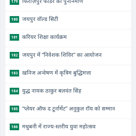
फिरोज़पुर फीडर का पुनर्निर्माण
179
जयपुर वॉल्ड सिटी
180
करियर शिक्षा कार्यक्रम
181
जयपुर में “निवेशक शिविर” का आयोजन
182
खनिज अन्वेषण में कृत्रिम बुद्धिमत्ता
183
युद्ध नायक ठाकुर बलवंत सिंह
184
“प्लेयर ऑफ द टूर्नामेंट” अनुकुल रॉय को सम्मान
185
मधुबनी में राज्य-स्तरीय युवा महोत्सव
186