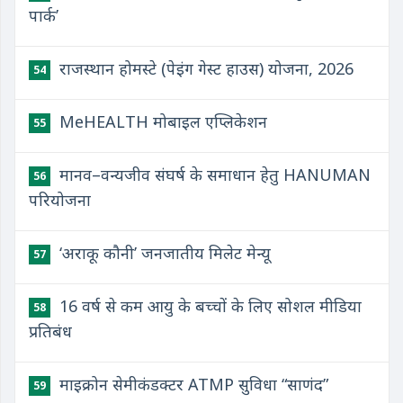
पार्क’
राजस्थान होमस्टे (पेइंग गेस्ट हाउस) योजना, 2026
54
MeHEALTH मोबाइल एप्लिकेशन
55
मानव–वन्यजीव संघर्ष के समाधान हेतु HANUMAN
56
परियोजना
‘अराकू कौनी’ जनजातीय मिलेट मेन्यू
57
16 वर्ष से कम आयु के बच्चों के लिए सोशल मीडिया
58
प्रतिबंध
माइक्रोन सेमीकंडक्टर ATMP सुविधा “साणंद”
59