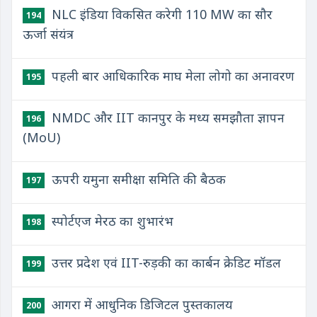
NLC इंडिया विकसित करेगी 110 MW का सौर
194
ऊर्जा संयंत्र
पहली बार आधिकारिक माघ मेला लोगो का अनावरण
195
NMDC और IIT कानपुर के मध्य समझौता ज्ञापन
196
(MoU)
ऊपरी यमुना समीक्षा समिति की बैठक
197
स्पोर्टएज मेरठ का शुभारंभ
198
उत्तर प्रदेश एवं IIT-रुड़की का कार्बन क्रेडिट मॉडल
199
आगरा में आधुनिक डिजिटल पुस्तकालय
200