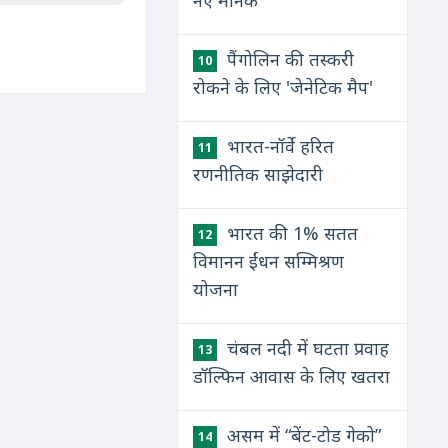
नए मानक
पैंगोलिन की तस्करी
10
रोकने के लिए 'जेनेटिक मैप'
भारत-नॉर्वे हरित
11
रणनीतिक साझेदारी
भारत की 1% सतत
12
विमानन ईंधन सम्मिश्रण
योजना
चंबल नदी में घटता प्रवाह
13
डॉल्फिन आवास के लिए खतरा
असम में “बेंट-टोड गेको”
14