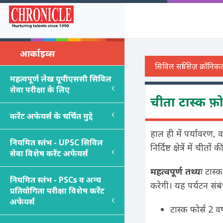
आर्काइव्स
महत्वपूर्ण लेख यूपीएससी सिविल
सेवा परीक्षा के लिए
चीता टास्क फ़ो
करेंट अफेयर्स के चर्चित मुद्दे
हाल ही में पर्यावरण, व
नियमित स्तंभ - UPSC सिविल
निर्दिष्ट क्षेत्रें में
सेवा विशेष करेंट अफेयर्स
महत्वपूर्ण तथ्यः
टास्क
नियमित स्तंभ - PSC
s
व अन्य
करेगी। यह पर्यटन संब
प्रतियोगिता परीक्षा विशेष करेंट
अफेयर्स
टास्क फोर्स 2 व