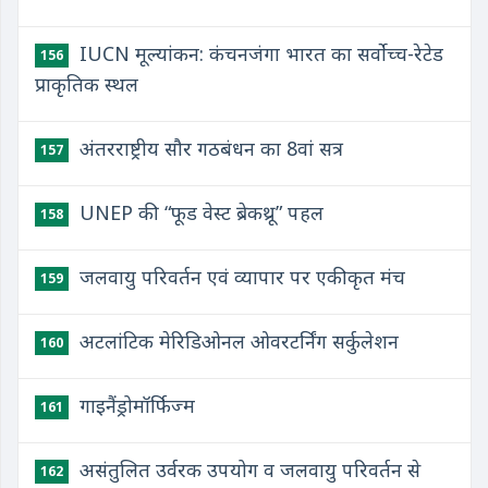
IUCN मूल्यांकन: कंचनजंगा भारत का सर्वोच्च-रेटेड
156
प्राकृतिक स्थल
अंतरराष्ट्रीय सौर गठबंधन का 8वां सत्र
157
UNEP की “फूड वेस्ट ब्रेकथ्रू” पहल
158
जलवायु परिवर्तन एवं व्यापार पर एकीकृत मंच
159
अटलांटिक मेरिडिओनल ओवरटर्निंग सर्कुलेशन
160
गाइनैंड्रोमॉर्फिज्म
161
असंतुलित उर्वरक उपयोग व जलवायु परिवर्तन से
162