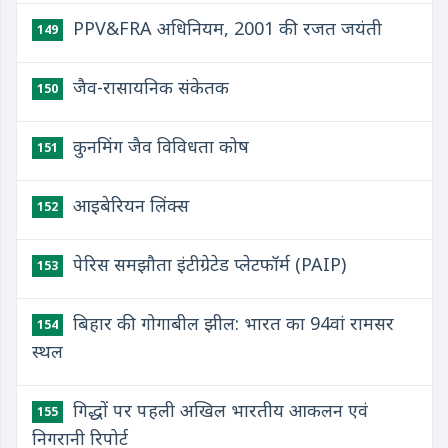
PPV&FRA अधिनियम, 2001 की रजत जयंती
149
जैव-रासायनिक संकेतक
150
कुनमिंग जैव विविधता कोष
151
आइबेरियन लिंक्स
152
पेरिस समझौता इंटीग्रेटेड प्लेटफॉर्म (PAIP)
153
बिहार की गोगाबील झील: भारत का 94वां रामसर
154
स्थल
गिद्धों पर पहली अखिल भारतीय आकलन एवं
155
निगरानी रिपोर्ट