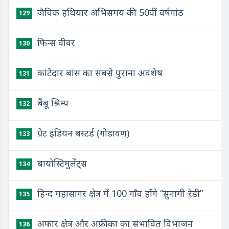
जैविक हथियार अभिसमय की 50वीं वर्षगांठ
129
फिन्स वीवर
130
कांटेदार बांस का सबसे पुराना अवशेष
131
बैंबू श्रिम्प
132
ग्रेट इंडियन बस्टर्ड (गोडावण)
133
बायोस्टिमुलेंट्स
134
हिन्द महासागर क्षेत्र में 100 गाँव होंगे “सुनामी-रेडी”
135
अफार क्षेत्र और अफ्रीका का संभावित विभाजन
136