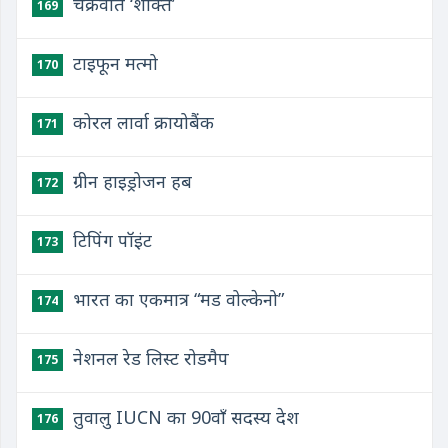
चक्रवात ‘शक्ति’
169
टाइफून मत्मो
170
कोरल लार्वा क्रायोबैंक
171
ग्रीन हाइड्रोजन हब
172
टिपिंग पॉइंट
173
भारत का एकमात्र “मड वोल्केनो”
174
नेशनल रेड लिस्ट रोडमैप
175
तुवालु IUCN का 90वाँ सदस्य देश
176