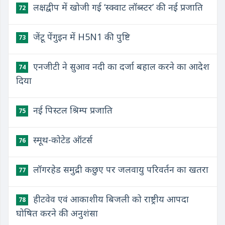
लक्षद्वीप में खोजी गई ‘स्क्वाट लॉब्स्टर’ की नई प्रजाति
72
जेंटू पेंगुइन में H5N1 की पुष्टि
73
एनजीटी ने सुआव नदी का दर्जा बहाल करने का आदेश
74
दिया
नई पिस्टल श्रिम्प प्रजाति
75
स्मूथ-कोटेड ऑटर्स
76
लॉगरहेड समुद्री कछुए पर जलवायु परिवर्तन का खतरा
77
हीटवेव एवं आकाशीय बिजली को राष्ट्रीय आपदा
78
घोषित करने की अनुशंसा