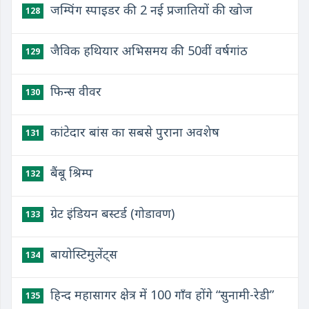
जम्पिंग स्पाइडर की 2 नई प्रजातियों की खोज
128
जैविक हथियार अभिसमय की 50वीं वर्षगांठ
129
फिन्स वीवर
130
कांटेदार बांस का सबसे पुराना अवशेष
131
बैंबू श्रिम्प
132
ग्रेट इंडियन बस्टर्ड (गोडावण)
133
बायोस्टिमुलेंट्स
134
हिन्द महासागर क्षेत्र में 100 गाँव होंगे “सुनामी-रेडी”
135