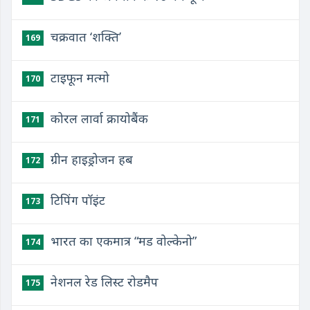
चक्रवात ‘शक्ति’
169
टाइफून मत्मो
170
कोरल लार्वा क्रायोबैंक
171
ग्रीन हाइड्रोजन हब
172
टिपिंग पॉइंट
173
भारत का एकमात्र “मड वोल्केनो”
174
नेशनल रेड लिस्ट रोडमैप
175