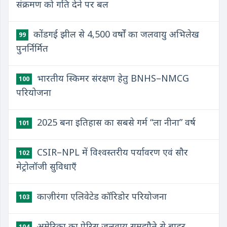
संक्रमण को गति देने पर बल
कोंडगई झील से 4,500 वर्षों का जलवायु अभिलेख
99
पुनर्निर्मित
भारतीय स्किमर संरक्षण हेतु BNHS–NMCG
100
परियोजना
2025 बना इतिहास का सबसे गर्म “ला नीना” वर्ष
101
CSIR–NPL में विश्वस्तरीय पर्यावरण एवं सौर
102
मेट्रोलॉजी सुविधाएँ
काज़ीरंगा एलिवेटेड कॉरिडोर परियोजना
103
अमेरिका का पेरिस जलवायु समझौते से बाहर
104