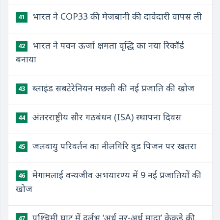
भारत ने COP33 की मेजबानी की दावेदारी वापस ली
41
भारत ने पवन ऊर्जा क्षमता वृद्धि का नया रिकॉर्ड
42
बनाया
ब्लाइंड सबटेरेनियन मछली की नई प्रजाति की खोज
43
अंतरराष्ट्रीय सौर गठबंधन (ISA) स्थापना दिवस
44
जलवायु परिवर्तन का नीलगिरि वुड पिजन पर खतरा
45
मेगामलाई वन्यजीव अभयारण्य में 9 नई प्रजातियों की
46
खोज
पश्चिमी घाट में दुर्लभ ‘अर्ध नर-अर्ध मादा’ केकड़े की
47