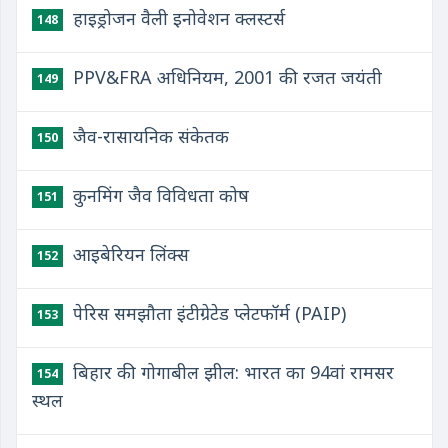
हाइड्रोजन वैली इनोवेशन क्लस्टर्स
148
PPV&FRA अधिनियम, 2001 की रजत जयंती
149
जैव-रासायनिक संकेतक
150
कुनमिंग जैव विविधता कोष
151
आइबेरियन लिंक्स
152
पेरिस समझौता इंटीग्रेटेड प्लेटफॉर्म (PAIP)
153
बिहार की गोगाबील झील: भारत का 94वां रामसर
154
स्थल