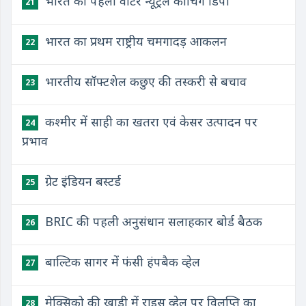
भारत का पहला वॉटर न्‍यूट्रल कोचिंग डिपो
21
भारत का प्रथम राष्ट्रीय चमगादड़ आकलन
22
भारतीय सॉफ्टशेल कछुए की तस्करी से बचाव
23
कश्मीर में साही का खतरा एवं केसर उत्पादन पर
24
प्रभाव
ग्रेट इंडियन बस्टर्ड
25
BRIC की पहली अनुसंधान सलाहकार बोर्ड बैठक
26
बाल्टिक सागर में फंसी हंपबैक व्हेल
27
मेक्सिको की खाड़ी में राइस व्हेल पर विलुप्ति का
28