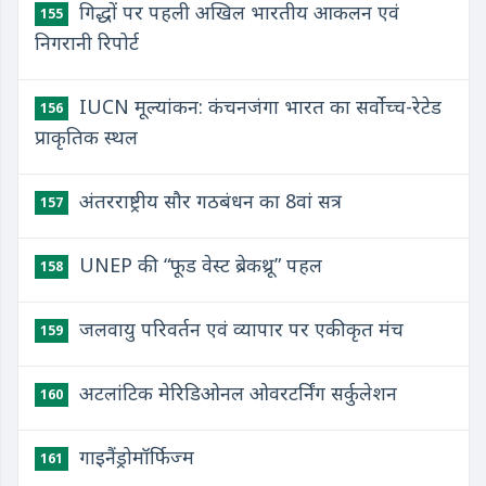
गिद्धों पर पहली अखिल भारतीय आकलन एवं
155
निगरानी रिपोर्ट
IUCN मूल्यांकन: कंचनजंगा भारत का सर्वोच्च-रेटेड
156
प्राकृतिक स्थल
अंतरराष्ट्रीय सौर गठबंधन का 8वां सत्र
157
UNEP की “फूड वेस्ट ब्रेकथ्रू” पहल
158
जलवायु परिवर्तन एवं व्यापार पर एकीकृत मंच
159
अटलांटिक मेरिडिओनल ओवरटर्निंग सर्कुलेशन
160
गाइनैंड्रोमॉर्फिज्म
161