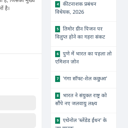
ा है, जिसका मुख्य
कीटनाशक प्रबंधन
4
ों है।
विधेयक, 2026
तिमोर ग्रीन पिजन पर
5
विलुप्त होने का गहरा संकट
पुणे में भारत का पहला लो
6
एमिशन ज़ोन
'गंगा सॉफ्ट-शेल कछुआ'
7
भारत ने संयुक्त राष्ट्र को
8
सौंपे नए जलवायु लक्ष्य
एथेनोल 'ब्लेंडेड ईंधन' के
9