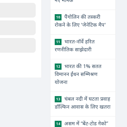
नए मानक
पैंगोलिन की तस्करी
10
रोकने के लिए 'जेनेटिक मैप'
भारत-नॉर्वे हरित
11
रणनीतिक साझेदारी
भारत की 1% सतत
12
विमानन ईंधन सम्मिश्रण
योजना
चंबल नदी में घटता प्रवाह
13
डॉल्फिन आवास के लिए खतरा
असम में “बेंट-टोड गेको”
14