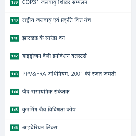
COP31 जलवायु शिखर सम्मेलन
139
राष्ट्रीय जलवायु एवं प्रकृति वित्त मंच
140
झारखंड के सारंडा वन
141
हाइड्रोजन वैली इनोवेशन क्लस्टर्स
142
PPV&FRA अधिनियम, 2001 की रजत जयंती
143
जैव-रासायनिक संकेतक
144
कुनमिंग जैव विविधता कोष
145
आइबेरियन लिंक्स
146