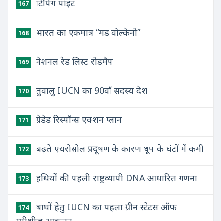
टिपिंग पॉइंट
167
भारत का एकमात्र “मड वोल्केनो”
168
नेशनल रेड लिस्ट रोडमैप
169
तुवालु IUCN का 90वाँ सदस्य देश
170
ग्रेडेड रिस्पॉन्स एक्शन प्लान
171
बढ़ते एयरोसोल प्रदूषण के कारण धूप के घंटों में कमी
172
हथियों की पहली राष्ट्रव्यापी DNA आधारित गणना
173
बाघों हेतु IUCN का पहला ग्रीन स्टेटस ऑफ
174
स्पीशीज आकलन