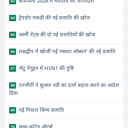
बायोफैच 2026 में मेघालय की भागीदारी
63
ट्रैपडोर मकड़ी की नई प्रजाति की खोज
64
आर्मी ऐंट्स की दो नई प्रजातियों की खोज
65
लक्षद्वीप में खोजी गई ‘स्क्वाट लॉब्स्टर’ की नई प्रजाति
66
जेंटू पेंगुइन में H5N1 की पुष्टि
67
एनजीटी ने सुआव नदी का दर्जा बहाल करने का आदेश
68
दिया
नई पिस्टल श्रिम्प प्रजाति
69
स्मूथ-कोटेड ऑटर्स
70