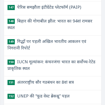
पेरिस समझौता इंटीग्रेटेड प्लेटफॉर्म (PAIP)
147
बिहार की गोगाबील झील: भारत का 94वां रामसर
148
स्थल
गिद्धों पर पहली अखिल भारतीय आकलन एवं
149
निगरानी रिपोर्ट
IUCN मूल्यांकन: कंचनजंगा भारत का सर्वोच्च-रेटेड
150
प्राकृतिक स्थल
अंतरराष्ट्रीय सौर गठबंधन का 8वां सत्र
151
UNEP की “फूड वेस्ट ब्रेकथ्रू” पहल
152