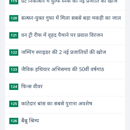
ग्रेट निकोबार में वुल्फ स्नेक की नई प्रजाति की खोज
119
सल्फ़र-युक्त गुफा में मिला सबसे बड़ा मकड़ी का जाल
120
वन ट्री रीफ में वृहद पैमाने पर प्रवाल विरंजन
121
जम्पिंग स्पाइडर की 2 नई प्रजातियों की खोज
122
जैविक हथियार अभिसमय की 50वीं वर्षगांठ
123
फिन्स वीवर
124
कांटेदार बांस का सबसे पुराना अवशेष
125
बैंबू श्रिम्प
126