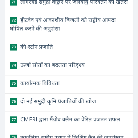
लॉगरहेड समुद्री कछुए पर जलवायु परिवर्तन का खतरा
71
हीटवेव एवं आकाशीय बिजली को राष्ट्रीय आपदा
72
घोषित करने की अनुशंसा
की-स्टोन प्रजाति
73
ऊर्जा स्रोतों का बदलता परिदृश्य
74
कार्यात्मक विविधता
75
दो नई समुद्री कृमि प्रजातियों की खोज
76
CMFRI द्वारा मैंग्रोव क्लैम का प्रेरित प्रजनन सफल
77
काज़ीरंगा राष्ट्रीय उद्यान में फिशिंग कैट की जनसंख्या
78