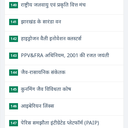
राष्ट्रीय जलवायु एवं प्रकृति वित्त मंच
140
झारखंड के सारंडा वन
141
हाइड्रोजन वैली इनोवेशन क्लस्टर्स
142
PPV&FRA अधिनियम, 2001 की रजत जयंती
143
जैव-रासायनिक संकेतक
144
कुनमिंग जैव विविधता कोष
145
आइबेरियन लिंक्स
146
पेरिस समझौता इंटीग्रेटेड प्लेटफॉर्म (PAIP)
147