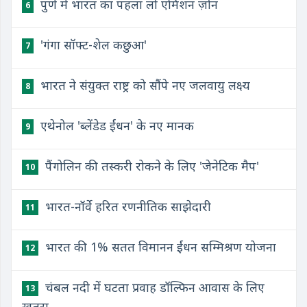
पुणे में भारत का पहला लो एमिशन ज़ोन
6
'गंगा सॉफ्ट-शेल कछुआ'
7
भारत ने संयुक्त राष्ट्र को सौंपे नए जलवायु लक्ष्य
8
एथेनोल 'ब्लेंडेड ईंधन' के नए मानक
9
पैंगोलिन की तस्करी रोकने के लिए 'जेनेटिक मैप'
10
भारत-नॉर्वे हरित रणनीतिक साझेदारी
11
भारत की 1% सतत विमानन ईंधन सम्मिश्रण योजना
12
चंबल नदी में घटता प्रवाह डॉल्फिन आवास के लिए
13
खतरा