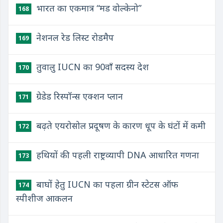
भारत का एकमात्र “मड वोल्केनो”
168
नेशनल रेड लिस्ट रोडमैप
169
तुवालु IUCN का 90वाँ सदस्य देश
170
ग्रेडेड रिस्पॉन्स एक्शन प्लान
171
बढ़ते एयरोसोल प्रदूषण के कारण धूप के घंटों में कमी
172
हथियों की पहली राष्ट्रव्यापी DNA आधारित गणना
173
बाघों हेतु IUCN का पहला ग्रीन स्टेटस ऑफ
174
स्पीशीज आकलन