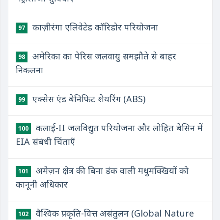
काज़ीरंगा एलिवेटेड कॉरिडोर परियोजना
97
अमेरिका का पेरिस जलवायु समझौते से बाहर
98
निकलना
एक्सेस एंड बेनिफिट शेयरिंग (ABS)
99
कलाई-II जलविद्युत परियोजना और लोहित बेसिन में
100
EIA संबंधी चिंताएँ
अमेज़न क्षेत्र की बिना डंक वाली मधुमक्खियों को
101
कानूनी अधिकार
वैश्विक प्रकृति-वित्त असंतुलन (Global Nature
102