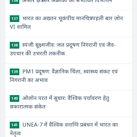
अफार क्षेत्र और अफ्रीका का संभावित विभाजन
136
भारत का अद्यतन भूकंपीय मानचित्र: पहली बार ज़ोन
137
VI शामिल
स्पंजी सूक्ष्मजीव: जल प्रदूषण निगरानी एवं जैव-
138
उपचार की उभरती तकनीक
PM1 प्रदूषण: वैज्ञानिक चिंता, स्वास्थ्य संकट एवं
139
निगरानी का अभाव
ओज़ोन परत में सुधार: वैश्विक पर्यावरण हेतु
140
सकारात्मक संकेत
UNEA-7 में वैश्विक वनाग्नि प्रबंधन में भारत का
141
नेतृत्व