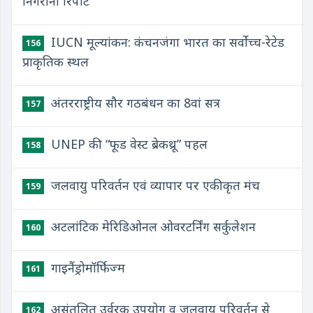
निगरानी रिपोर्ट
IUCN मूल्यांकन: कंचनजंगा भारत का सर्वोच्च-रेटेड
156
प्राकृतिक स्थल
अंतरराष्ट्रीय सौर गठबंधन का 8वां सत्र
157
UNEP की “फूड वेस्ट ब्रेकथ्रू” पहल
158
जलवायु परिवर्तन एवं व्यापार पर एकीकृत मंच
159
अटलांटिक मेरिडिओनल ओवरटर्निंग सर्कुलेशन
160
गाइनैंड्रोमॉर्फिज्म
161
असंतुलित उर्वरक उपयोग व जलवायु परिवर्तन से
162