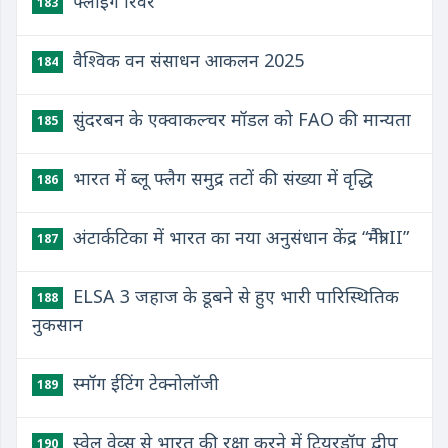
फ्लाइंग रिवर
183
वैश्विक वन संसाधन आकलन 2025
184
सुंदरबन के एक्वाकल्चर मॉडल को FAO की मान्यता
185
भारत में ब्लू फ्लैग समुद्र तटों की संख्या में वृद्धि
186
अंटार्कटिका में भारत का नया अनुसंधान केंद्र “मैत्री II”
187
ELSA 3 जहाज के डूबने से हुए भारी पारिस्थितिक
188
नुकसान
स्मॉग ईटिंग टेक्नोलॉजी
189
स्वेल वेव्स से भारत की रक्षा करने में टियरड्रॉप द्वीप
190