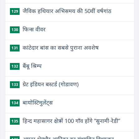
जैविक हथियार अभिसमय की 50वीं वर्षगांठ
129
फिन्स वीवर
130
कांटेदार बांस का सबसे पुराना अवशेष
131
बैंबू श्रिम्प
132
ग्रेट इंडियन बस्टर्ड (गोडावण)
133
बायोस्टिमुलेंट्स
134
हिन्द महासागर क्षेत्र में 100 गाँव होंगे “सुनामी-रेडी”
135