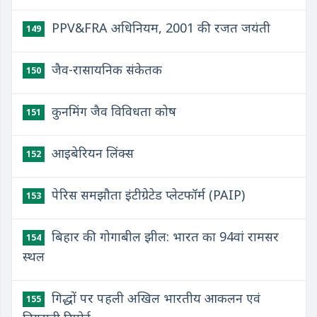
PPV&FRA अधिनियम, 2001 की रजत जयंती
149
जैव-रासायनिक संकेतक
150
कुनमिंग जैव विविधता कोष
151
आइबेरियन लिंक्स
152
पेरिस समझौता इंटीग्रेटेड प्लेटफॉर्म (PAIP)
153
बिहार की गोगाबील झील: भारत का 94वां रामसर
154
स्थल
गिद्धों पर पहली अखिल भारतीय आकलन एवं
155