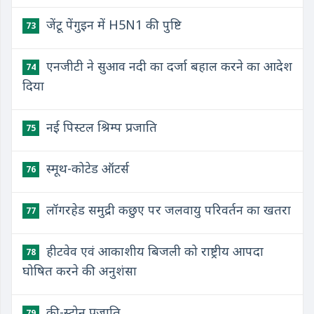
जेंटू पेंगुइन में H5N1 की पुष्टि
73
एनजीटी ने सुआव नदी का दर्जा बहाल करने का आदेश
74
दिया
नई पिस्टल श्रिम्प प्रजाति
75
स्मूथ-कोटेड ऑटर्स
76
लॉगरहेड समुद्री कछुए पर जलवायु परिवर्तन का खतरा
77
हीटवेव एवं आकाशीय बिजली को राष्ट्रीय आपदा
78
घोषित करने की अनुशंसा
की-स्टोन प्रजाति
79