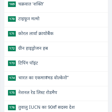
चक्रवात ‘शक्ति’
169
टाइफून मत्मो
170
कोरल लार्वा क्रायोबैंक
171
ग्रीन हाइड्रोजन हब
172
टिपिंग पॉइंट
173
भारत का एकमात्र “मड वोल्केनो”
174
नेशनल रेड लिस्ट रोडमैप
175
तुवालु IUCN का 90वाँ सदस्य देश
176