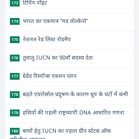
टिपिंग पॉइंट
173
भारत का एकमात्र “मड वोल्केनो”
174
नेशनल रेड लिस्ट रोडमैप
175
तुवालु IUCN का 90वाँ सदस्य देश
176
ग्रेडेड रिस्पॉन्स एक्शन प्लान
177
बढ़ते एयरोसोल प्रदूषण के कारण धूप के घंटों में कमी
178
हथियों की पहली राष्ट्रव्यापी DNA आधारित गणना
179
बाघों हेतु IUCN का पहला ग्रीन स्टेटस ऑफ
180