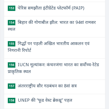
पेरिस समझौता इंटीग्रेटेड प्लेटफॉर्म (PAIP)
153
बिहार की गोगाबील झील: भारत का 94वां रामसर
154
स्थल
गिद्धों पर पहली अखिल भारतीय आकलन एवं
155
निगरानी रिपोर्ट
IUCN मूल्यांकन: कंचनजंगा भारत का सर्वोच्च-रेटेड
156
प्राकृतिक स्थल
अंतरराष्ट्रीय सौर गठबंधन का 8वां सत्र
157
UNEP की “फूड वेस्ट ब्रेकथ्रू” पहल
158