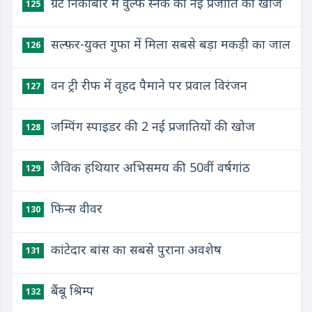
ग्रेट निकोबार में वुल्फ स्नेक की नई प्रजाति की खोज
125
सल्फ़र-युक्त गुफा में मिला सबसे बड़ा मकड़ी का जाल
126
वन ट्री रीफ में वृहद पैमाने पर प्रवाल विरंजन
127
जम्पिंग स्पाइडर की 2 नई प्रजातियों की खोज
128
जैविक हथियार अभिसमय की 50वीं वर्षगांठ
129
फिन्स वीवर
130
कांटेदार बांस का सबसे पुराना अवशेष
131
बैंबू श्रिम्प
132