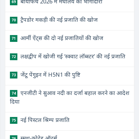
बायोफैच 2026 में मेघालय की भागीदारी
69
ट्रैपडोर मकड़ी की नई प्रजाति की खोज
70
आर्मी ऐंट्स की दो नई प्रजातियों की खोज
71
लक्षद्वीप में खोजी गई ‘स्क्वाट लॉब्स्टर’ की नई प्रजाति
72
जेंटू पेंगुइन में H5N1 की पुष्टि
73
एनजीटी ने सुआव नदी का दर्जा बहाल करने का आदेश
74
दिया
नई पिस्टल श्रिम्प प्रजाति
75
स्मूथ-कोटेड ऑटर्स
76