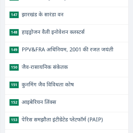
झारखंड के सारंडा वन
147
हाइड्रोजन वैली इनोवेशन क्लस्टर्स
148
PPV&FRA अधिनियम, 2001 की रजत जयंती
149
जैव-रासायनिक संकेतक
150
कुनमिंग जैव विविधता कोष
151
आइबेरियन लिंक्स
152
पेरिस समझौता इंटीग्रेटेड प्लेटफॉर्म (PAIP)
153