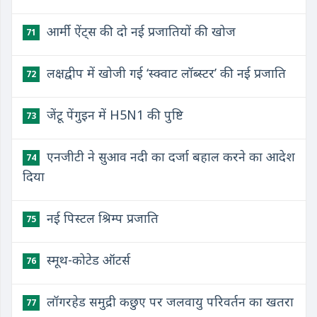
आर्मी ऐंट्स की दो नई प्रजातियों की खोज
71
लक्षद्वीप में खोजी गई ‘स्क्वाट लॉब्स्टर’ की नई प्रजाति
72
जेंटू पेंगुइन में H5N1 की पुष्टि
73
एनजीटी ने सुआव नदी का दर्जा बहाल करने का आदेश
74
दिया
नई पिस्टल श्रिम्प प्रजाति
75
स्मूथ-कोटेड ऑटर्स
76
लॉगरहेड समुद्री कछुए पर जलवायु परिवर्तन का खतरा
77