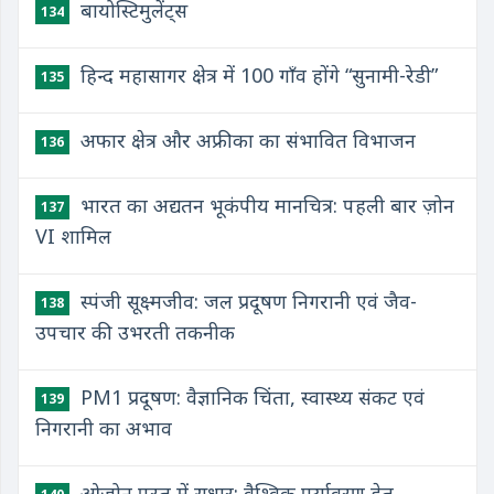
बायोस्टिमुलेंट्स
134
हिन्द महासागर क्षेत्र में 100 गाँव होंगे “सुनामी-रेडी”
135
अफार क्षेत्र और अफ्रीका का संभावित विभाजन
136
भारत का अद्यतन भूकंपीय मानचित्र: पहली बार ज़ोन
137
VI शामिल
स्पंजी सूक्ष्मजीव: जल प्रदूषण निगरानी एवं जैव-
138
उपचार की उभरती तकनीक
PM1 प्रदूषण: वैज्ञानिक चिंता, स्वास्थ्य संकट एवं
139
निगरानी का अभाव
ओज़ोन परत में सुधार: वैश्विक पर्यावरण हेतु