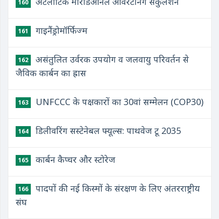
अटलांटिक मेरिडिओनल ओवरटर्निंग सर्कुलेशन
160
गाइनैंड्रोमॉर्फिज्म
161
असंतुलित उर्वरक उपयोग व जलवायु परिवर्तन से
162
जैविक कार्बन का ह्रास
UNFCCC के पक्षकारों का 30वां सम्मेलन (COP30)
163
डिलीवरिंग सस्टेनेबल फ्यूल्स: पाथवेज टू 2035
164
कार्बन कैप्चर और स्टोरेज
165
पादपों की नई किस्मों के संरक्षण के लिए अंतरराष्ट्रीय
166
संघ