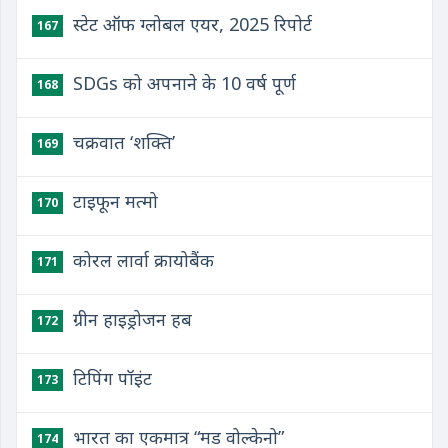
स्टेट ऑफ ग्लोबल एयर, 2025 रिपोर्ट
167
SDGs को अपनाने के 10 वर्ष पूर्ण
168
चक्रवात ‘शक्ति’
169
टाइफून मत्मो
170
कोरल लार्वा क्रायोबैंक
171
ग्रीन हाइड्रोजन हब
172
टिपिंग पॉइंट
173
भारत का एकमात्र “मड वोल्केनो”
174