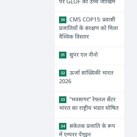
पर GLOF का उच्च जोखिम
CMS COP15: प्रवासी
30
प्रजातियों के संरक्षण को मिला
वैश्विक विस्तार
सुपर एल नीनो
31
ऊर्जा सांख्यिकी भारत
32
2026
“भवसागर” रेफरल सेंटर
33
भारत का राष्ट्रीय भंडार घोषित
संकेतक प्रजाति के रूप
34
में एम्परर पेंगुइन