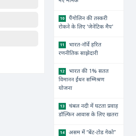
नए मानक
पैंगोलिन की तस्करी
10
रोकने के लिए 'जेनेटिक मैप'
भारत-नॉर्वे हरित
11
रणनीतिक साझेदारी
भारत की 1% सतत
12
विमानन ईंधन सम्मिश्रण
योजना
चंबल नदी में घटता प्रवाह
13
डॉल्फिन आवास के लिए खतरा
असम में “बेंट-टोड गेको”
14