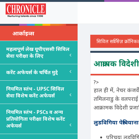
आर्काइव्स
महत्वपूर्ण लेख यूपीएससी सिविल
सेवा परीक्षा के लिए
आक्रामक विदेशी
करेंट अफेयर्स के चर्चित मुद्दे
?>
नियमित स्तंभ - UPSC सिविल
हाल ही में, नेचर कं
सेवा विशेष करेंट अफेयर्स
तमिलनाडु के वलपराई 
आक्रामक विदेशी प्रज
नियमित स्तंभ - PSC
s
व अन्य
प्रतियोगिता परीक्षा विशेष करेंट
लुडविगिया पेरुवियाना
अफेयर्स
परिचयः लुडविगि