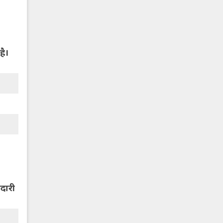
है।
दारी