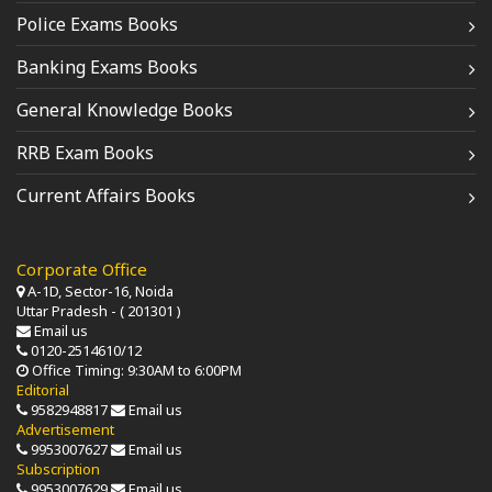
Police Exams Books
Banking Exams Books
General Knowledge Books
RRB Exam Books
Current Affairs Books
Corporate Office
A-1D, Sector-16, Noida
Uttar Pradesh - ( 201301 )
Email us
0120-2514610/12
Office Timing: 9:30AM to 6:00PM
Editorial
9582948817
Email us
Advertisement
9953007627
Email us
Subscription
9953007629
Email us